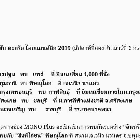
ัน ตะกร้อ ไทยแลนด์ลีก 2019
(สัปดาห์ที่สอง วันเสาร์ที่ 6
ปฐม พบ แพร่ ที่ ยิมเนเซี่ยม 4,000 ที่นั่ง
ุมธานี
พบ
พิษณุโลก ที่ เจเวนิว นวนคร
กรุงเทพธนบุรี
พบ
กาฬสินธุ์ ที่ ยิมเนเซี่ยมภายในม.กรุ
ีสะเกษ
พบ
ชลบุรี ที่ ม.การกีฬาแห่งชาติ จ.ศรีสะเกษ
นาจเจริญ พบ ราชบุรี ที่ รร.เทศบาลพนา
ดทางช่อง MONO Plus จะเป็นเป็นการพบกันระหว่าง
“อินทร
นพบกับ
“สิงห์ไก่ชน” พิษณุโลก
ที่ สนามเจเวนิว นวนคร จ.ปทุ