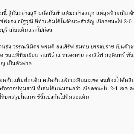
ี้ สู้กันอย่างสูสี ผลัดกันทำแต้มอย่างสนุก แต่สุดท้ายเป็นเจ้า
สิร์ฟของ ณัฐวุฒิ ที่ทำแต้มได้ในจังหวะสำคัญ เบียดชนะไป 2-
บุรี เก็บแต้มแรกไปก่อน
บ้านส่ง วรรณนิมิตร พรมดี ลงเสิร์ฟ สมทบ บรรจบราช เป็นตัวช
าด ขณะที่ทีมเยือน รณพีร์ ณ หนองคาย ลงเสิร์ฟ มฤคินทร์ พันธ
บุญ เป็นตัวฟาด
ูสีเบียดกันแต้มต่อแต้ม ผลัดกันแพ้ชนะทีมละเซต จนต้องไปตัดสิน
กร้อจากปทุมธานี ที่เล่นได้แน่นอนกว่า เบียดชนะไป 2-1 เซต 
ห้บทสรุปในแมทซ์นี้แบ่งกันไปทีมละแต้ม