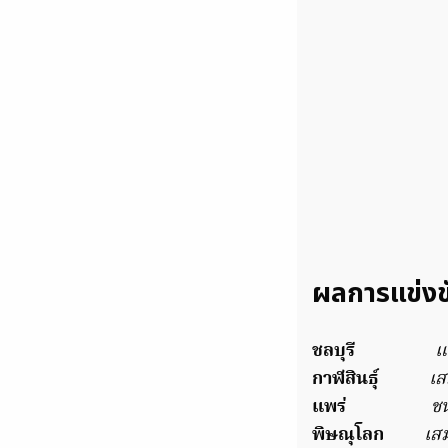
ผลการแข่งข
ชลบุรี
​
แ
กาฬสินธุ์
เ
แพร่
ช
พิษณุโลก
เส