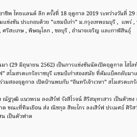
าชีพ ไทยแลนด์ ลีก ครั้งที่ 18 ฤดูกาล 2019 ระหว่างวันที่ 29 ม
วมแข่งขัน ประกอบด้วย ”แชมป์เก่า” ม.กรุงเทพธนบุรี , แพร่ 
 , ศรีสะเกษ , พิษณุโลก , ชลบุรี , อำนาจเจริญ และกาฬสินธุ์
นมา (29 มิถุนายน 2562) เป็นการแข่งขันนัดเปิดฤดูกาล ไฮไลท
 สโมสรตะกร้อราชบุรี แชมป์เก่าสองสมัย ที่คัมแบ็คกลับมาแข่
้าร่วมสองฤดูกาล เปิดบ้านพบกับ “อินทรีเจ้าเวหา” สโมสรตะกร
ง ณัฐวุฒิ แนวพรม ลงเสิร์ฟ รังสิโรจน์ สิริสมุทรสาร เป็นตัวชง
าด ขณะที่ทีมเยือน ส่ง ณิชกุล สีหะไกร ลงเสิร์ฟ ปรเมศธ์ ศิริสวั
สน เป็นตัวฟาด