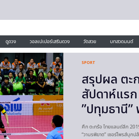
ดูดวง
วอลเปเปอร์เสริมดวง
วัดสวย
บทสวดมนต์
SPORT
สรุปผล ตะก
สัปดาห์แรก 
”ปทุมธานี” 
ศึก ตะกร้อ ไทยแลนด์ลีก 2019 
“วานรพิฆาต” เซอร์ไพรส์บุกปล้