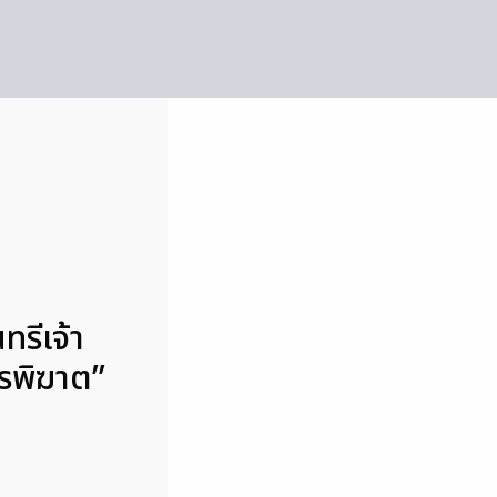
ทรีเจ้า
นรพิฆาต”