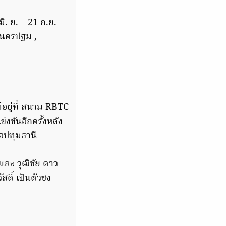
ิ. ย. – 21 ก.ย.
, นครปฐม ,
์อยู่ที่ สนาม RBTC
งขันอีกครั้งหลัง
้อปทุมธานี
 และ วุฒิชัย ดาว
สดิ์ เป็นตัวชง