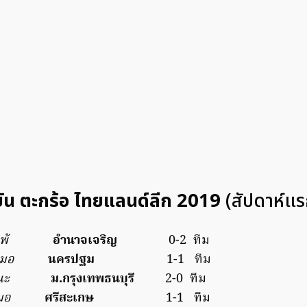
ัน ตะกร้อ ไทยแลนด์ลีก 2019
(สัปดาห์แร
พ้
อำนาจเจริญ
0-2 ทีม
สมอ
นครปฐม
1-1 ทีม
นะ
ม.กรุงเทพธนบุรี
2-0 ทีม
มอ
ศรีสะเกษ
1-1 ทีม