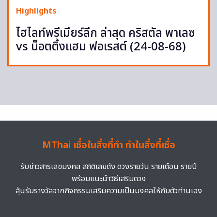
Highlights
ไฮไลท์พรีเมียร์ลีก ล่าสุด คริสตัล พาเลซ
vs น็อตติ้งแฮม ฟอเรสต์ (24-08-68)
MThai เชื่อในสิ่งที่ทำ ทำในสิ่งที่เชื่อ
รับข่าวสารเลขมงคล สถิติเลขดัง ดวงรายวัน รายเดือน รายปี
พร้อมแนะนำวิธีเสริมดวง
ลุ้นรับรางวัลจากกิจกรรมเสริมความเป็นมงคลให้กับตัวท่านเอง