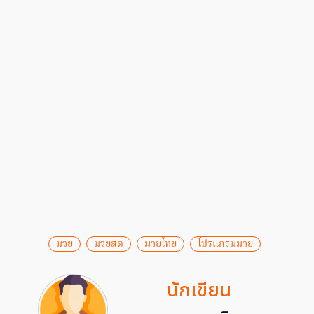
มวย
มวยสด
มวยไทย
โปรแกรมมวย
นักเขียน