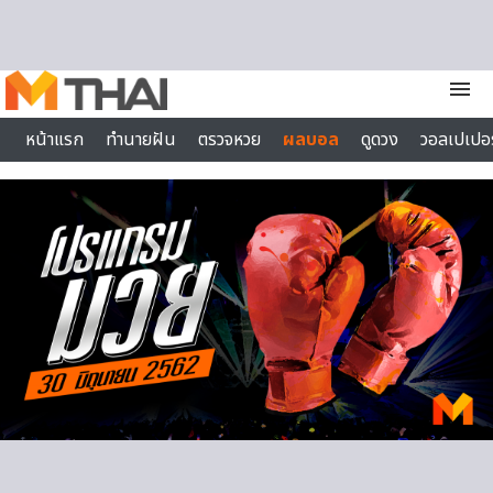
Skip to content
menu
หน้าแรก
ทำนายฝัน
ตรวจหวย
ผลบอล
ดูดวง
วอลเปเปอร
ไลฟ์สไตล์