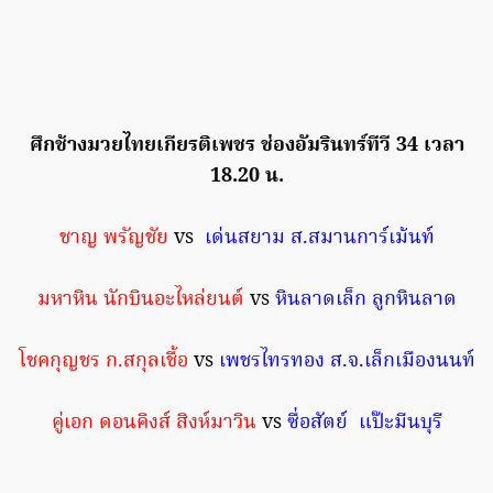
ศึกช้างมวยไทยเกียรติเพชร ช่องอัมรินทร์ทีวี 34 เวลา
18.20 น.
ชาญ พรัญชัย
vs
เด่นสยาม ส.สมานการ์เม้นท์
มหาหิน นักบินอะไหล่ยนต์
vs
หินลาดเล็ก ลูกหินลาด
โชคกุญชร ก.สกุลเชื้อ
vs
เพชรไทรทอง ส.จ.เล็กเมืองนนท์
คู่เอก ดอนคิงส์ สิงห์มาวิน
vs
ซื่อสัตย์ แป๊ะมีนบุรี