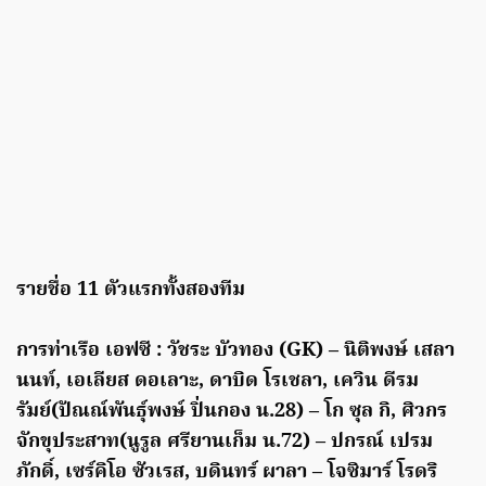
รายชื่อ 11 ตัวแรกทั้งสองทีม
การท่าเรือ เอฟซี : วัชระ บัวทอง (GK) – นิติพงษ์ เสลา
นนท์, เอเลียส ดอเลาะ, ดาบิด โรเชลา, เควิน ดีรม
รัมย์(ปัณณ์พันธุ์พงษ์ ปิ่นกอง น.28) – โก ซุล กิ, ศิวกร
จักขุประสาท(นูรูล ศรียานเก็ม น.72) – ปกรณ์ เปรม
ภักดิ์, เซร์คิโอ ซัวเรส, บดินทร์ ผาลา – โจซิมาร์ โรดริ