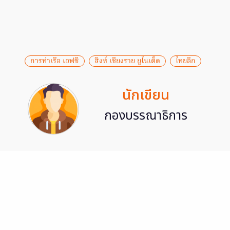
การท่าเรือ เอฟซี
สิงห์ เชียงราย ยูไนเต็ด
ไทยลีก
นักเขียน
กองบรรณาธิการ