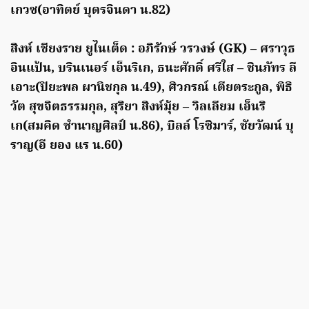
เกวซ(อาทิตย์ บุตรจินดา น.82)
สิงห์ เชียงราย ยูไนเต็ด : อภิรักษ์ วรวงษ์ (GK) – ศราวุธ
อินแป้น, บรินเนอร์ เอ็นริเก, ธนะศักดิ์ ศรีใส – ชินภัทร ลี
เอาะ(ปิยะพล ผานิชกุล น.49), ศิวกรณ์ เตียตระกูล, พิธิ
วัต สุขจิตธรรมกุล, สุริยา สิงห์มุ้ย – วิลเลียม เอ็นริ
เก(สมคิด ชำนาญศิลป์ น.86), บิลล์ โรซิมาร์, ชัยวัฒน์ บุ
ราญ(อี ยอง แร น.60)