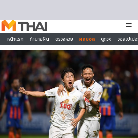
Skip to content
menu
หน้าแรก
ทำนายฝัน
ตรวจหวย
ผลบอล
ดูดวง
วอลเปเปอร
ไลฟ์สไตล์