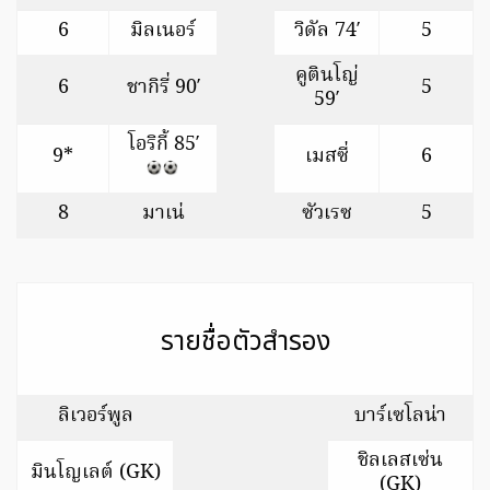
6
มิลเนอร์
วิดัล 74′
5
คูตินโญ่
6
ชากิรี่ 90′
5
59′
โอริกี้ 85′
9*
เมสซี่
6
8
มาเน่
ซัวเรซ
5
รายชื่อตัวสำรอง
ลิเวอร์พูล
บาร์เซโลน่า
ชิลเลสเซ่น
มินโญเลต์ (GK)
(GK)