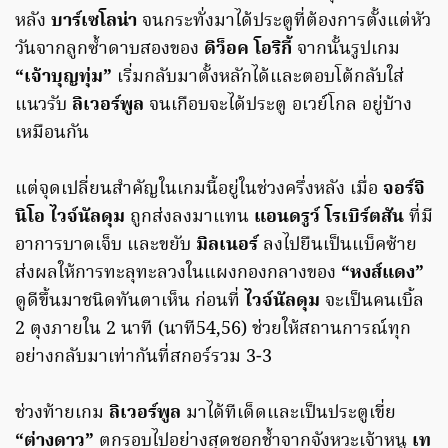
หลัง
บาร์เซโลน่า
จนกระทั่งมาได้ประตูที่ต้องการตั้งแต่หัว
วันจากลูกซ้ำดาบสองของ
ดิว็อค โอริกี้
จากนั้นรูปเกม
“เจ้าบุญทุ่ม”
เริ่มกลับมาตั้งหลักได้และตอบโต้กลับใส่
แนวรับ
ลิเวอร์พูล
จนเกือบจะได้ประตู อเวย์โกล อยู่บ้าง
เหมือนกัน
แต่จุดเปลี่ยนสำคัญในเกมนี้อยู่ในช่วงครึ่งหลัง เมื่อ
จอร์จิ
นิโอ ไวจ์นัลดุม
ถูกส่งลงมาแทน
แอนดรูว์ โรเบิร์ตสัน
ที่มี
อาการบาดเจ็บ และขยับ
มิลเนอร์
ลงไปยืนเป็นแบ็คซ้าย
ส่งผลให้การทะลุทะลวงในแผงกองกลางของ
“หงส์แดง”
ดูดีขึ้นมาชนิดทันตาเห็น ก่อนที่
ไวจ์นัลดุม
จะเป็นคนเบิ้ล
2 ตุงภายใน 2 นาที (นาที54,56) ช่วยให้สถานการณ์ทุก
อย่างกลับมาเท่ากันที่สกอร์รวม 3-3
ช่วงท้ายเกม
ลิเวอร์พูล
มาได้ทีเด็ดและเป็นประตูเขี่ย
“ต่างดาว”
ตกรอบไปอย่างสุดชอกช้ำจากจังหวะเจ้าหนู
เท