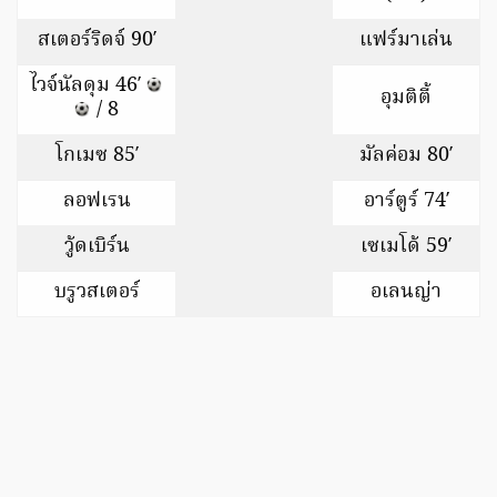
สเตอร์ริดจ์ 90′
แฟร์มาเล่น
ไวจ์นัลดุม 46′
อุมติตี้
/ 8
โกเมซ 85′
มัลค่อม 80′
ลอฟเรน
อาร์ตูร์ 74′
วู้ดเบิร์น
เซเมโด้ 59′
บรูวสเตอร์
อเลนญ่า