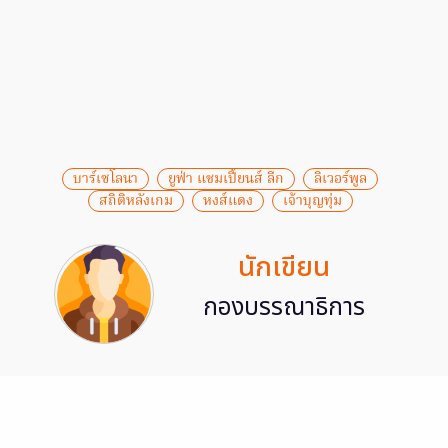
บาร์เซโลนา
ยูฟ่า แชมเปี้ยนส์ ลีก
ลิเวอร์พูล
สถิติหลังเกม
หงส์แดง
เจ้าบุญทุ่ม
นักเขียน
กองบรรณาธิการ