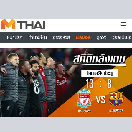
Skip to content
menu
หน้าแรก
ทำนายฝัน
ตรวจหวย
ผลบอล
ดูดวง
วอลเปเปอร
ไลฟ์สไตล์