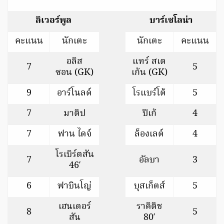
ลิเวอร์พูล
บาร์เซโลน่า
คะแนน
นักเตะ
นักเตะ
คะแนน
อลิส
แทร์ สเต
7
5
ซอน (GK)
เก้น (GK)
9
อาร์โนลด์
โรแบร์โต้
5
7
มาติป
ปิเก้
4
7
ฟาน ไดจ์
ล็องเลต์
4
โรเบิร์ตสัน
7
อัลบา
3
46′
6
ฟาบินโญ่
บุสเก็ตส์
5
เฮนเดอร์
ราคิติช
8
5
สัน
80′