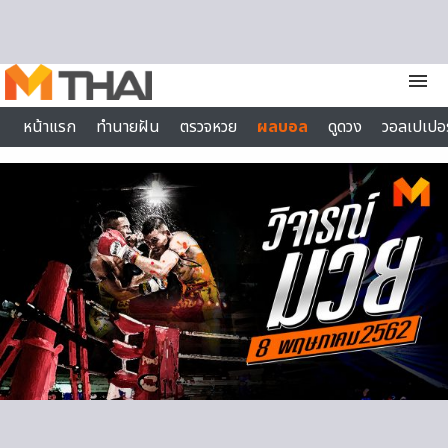
Skip to content
menu
หน้าแรก
ทำนายฝัน
ตรวจหวย
ผลบอล
ดูดวง
วอลเปเปอร
ไลฟ์สไตล์