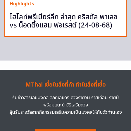
Highlights
ไฮไลท์พรีเมียร์ลีก ล่าสุด คริสตัล พาเลซ
vs น็อตติ้งแฮม ฟอเรสต์ (24-08-68)
MThai เชื่อในสิ่งที่ทำ ทำในสิ่งที่เชื่อ
รับข่าวสารเลขมงคล สถิติเลขดัง ดวงรายวัน รายเดือน รายปี
พร้อมแนะนำวิธีเสริมดวง
ลุ้นรับรางวัลจากกิจกรรมเสริมความเป็นมงคลให้กับตัวท่านเอง