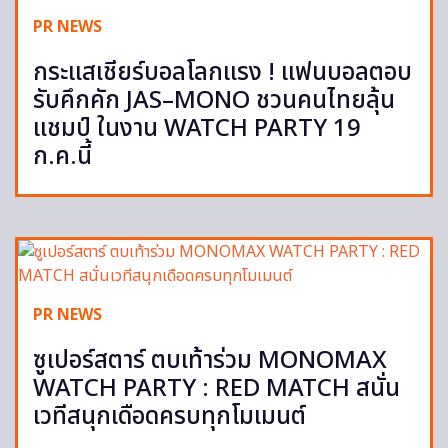
PR NEWS
กระแสเชียร์บอลโลกแรง ! แฟนบอลตอบ
รับคึกคัก JAS–MONO ชวนคนไทยลุ้น
แชมป์ ในงาน WATCH PARTY 19
ก.ค.นี้
PR NEWS
ซูเปอร์สตาร์ ตบเท้าร่วม MONOMAX
WATCH PARTY : RED MATCH สนั่น
เวทีสนุกเดือดครบทุกโมเมนต์