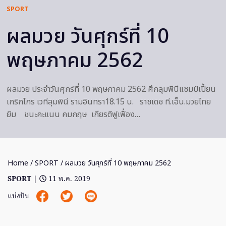
SPORT
ผลมวย วันศุกร์ที่ 10
พฤษภาคม 2562
ผลมวย ประจำวันศุกร์ที่ 10 พฤษภาคม 2562 ศึกลุมพินีแชมป์เปี้ยน
เกริกไกร เวทีลุมพินี รามอินทรา18.15 น. ราชเดช ที.เอ็น.มวยไทย
ยิม ชนะคะแนน คมกฤษ เกียรติฟูเฟื่อง…
Home
/
SPORT
/ ผลมวย วันศุกร์ที่ 10 พฤษภาคม 2562
SPORT
|
11 พ.ค. 2019
แบ่งปัน