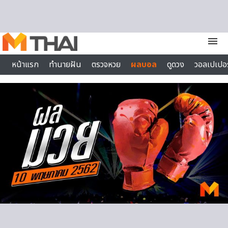
Skip to content
menu
หน้าแรก
ทำนายฝัน
ตรวจหวย
ผลบอล
ดูดวง
วอลเปเปอร
ไลฟ์สไตล์