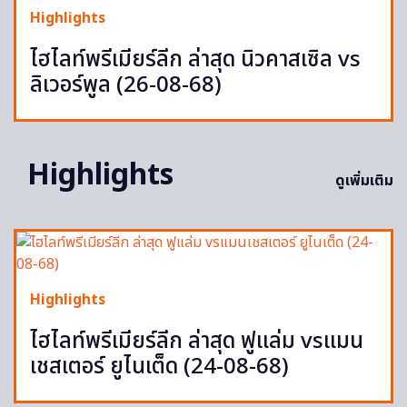
Highlights
ไฮไลท์พรีเมียร์ลีก ล่าสุด นิวคาสเซิล vs
ลิเวอร์พูล (26-08-68)
Highlights
ดูเพิ่มเติม
Highlights
ไฮไลท์พรีเมียร์ลีก ล่าสุด ฟูแล่ม vsแมน
เชสเตอร์ ยูไนเต็ด (24-08-68)