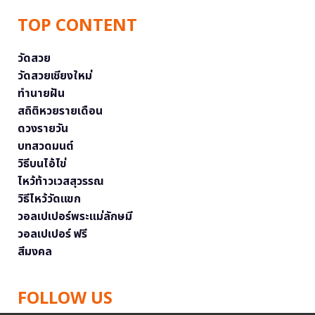
TOP CONTENT
วัดสวย
วัดสวยเชียงใหม่
ทำนายฝัน
สถิติหวยรายเดือน
ดวงรายวัน
บทสวดมนต์
วิธีบนไอ้ไข่
ไหว้ท้าวเวสสุวรรณ
วิธีไหว้วัดแขก
วอลเปเปอร์พระแม่ลักษมี
วอลเปเปอร์ ฟรี
สีมงคล
FOLLOW US