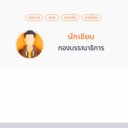
ผลมวย
มวย
มวยสด
มวยไทย
นักเขียน
กองบรรณาธิการ