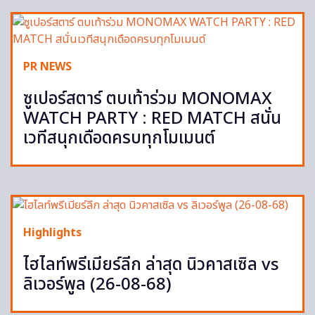
PR NEWS
ซูเปอร์สตาร์ ตบเท้าร่วม MONOMAX
WATCH PARTY : RED MATCH สนั่น
เวทีสนุกเดือดครบทุกโมเมนต์
Highlights
ไฮไลท์พรีเมียร์ลีก ล่าสุด นิวคาสเซิล vs
ลิเวอร์พูล (26-08-68)