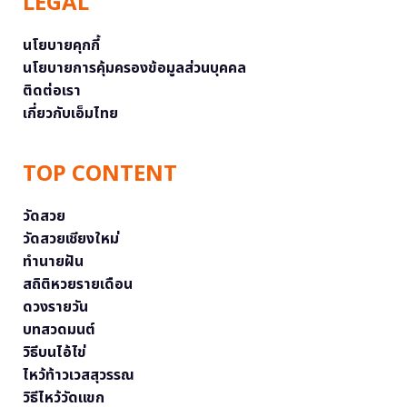
LEGAL
นโยบายคุกกี้
นโยบายการคุ้มครองข้อมูลส่วนบุคคล
ติดต่อเรา
เกี่ยวกับเอ็มไทย
TOP CONTENT
วัดสวย
วัดสวยเชียงใหม่
ทำนายฝัน
สถิติหวยรายเดือน
ดวงรายวัน
บทสวดมนต์
วิธีบนไอ้ไข่
ไหว้ท้าวเวสสุวรรณ
วิธีไหว้วัดแขก