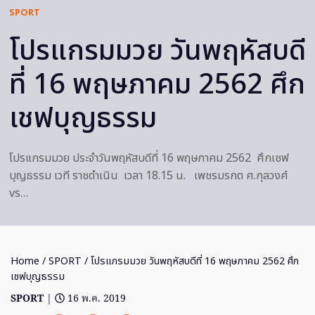
SPORT
โปรแกรมมวย วันพฤหัสบดี
ที่ 16 พฤษภาคม 2562 ศึก
เชฟบุญธรรม
โปรแกรมมวย ประจำวันพฤหัสบดีที่ 16 พฤษภาคม 2562 ศึกเชฟ
บุญธรรม เวที ราชดำเนิน เวลา 18.15 น. เพชรมรกต ศ.กุลวงศ์
vs…
Home
/
SPORT
/ โปรแกรมมวย วันพฤหัสบดีที่ 16 พฤษภาคม 2562 ศึก
เชฟบุญธรรม
SPORT
|
16 พ.ค. 2019