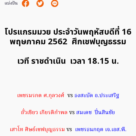
แบ่งปัน
โปรแกรมมวย ประจำวันพฤหัสบดีที่ 16
พฤษภาคม 2562 ศึกเชฟบุญธรรม
เวที ราชดำเนิน เวลา 18.15 น.
เพชรมรกต ศ.กุลวงศ์
vs
ธงสะบัด อ.ประเสริฐ
ถั่วเขียว เกียรติกำพล
vs
สมเดช ปิ่นสินชัย
เสาโท ศิษย์เซฟบุญธรรม
vs
เพชรธนกฤต เจ.เอส.พี.