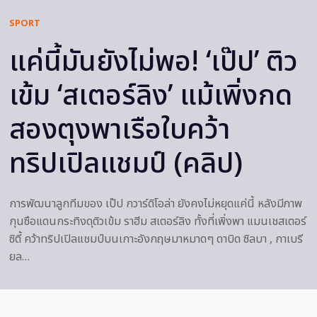
SPORT
แค่นี้มันยังไม่พอ! ‘เป๊ป’ ติว
เข้ม ‘สเตอร์ลิง’ แม้เพิ่งกด
สองตุงพาเรือใบคว้า
ทริปเปิลแชมป์ (คลิป)
การพัฒนาลูกทีมของ เป๊ป กวาร์ดิโอล่า ยังคงไม่หยุดแค่นี้ หลังมีภาพ
กุนซือแดนกระทิงดุติวเข้ม ราฮีม สเตอร์ลิง ทั้งที่เพิ่งพา แมนเชสเตอร์
ซิตี้ คว้าทริปเปิลแชมป์บนเกาะอังกฤษมาหมาดๆ ดาบิด ซิลบา , กาเบรี
ยล…