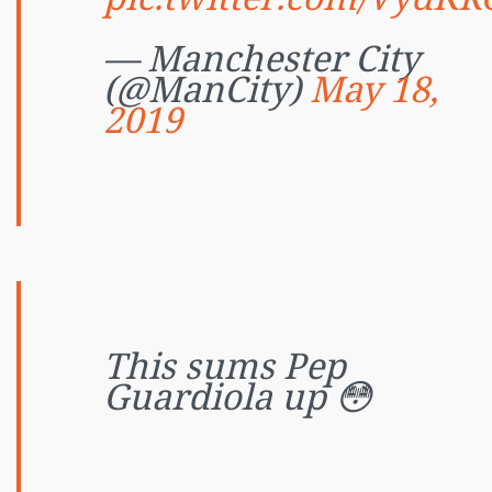
pic.twitter.com/Vyd
— Manchester City
(@ManCity)
May 18,
2019
This sums Pep
Guardiola up 😳