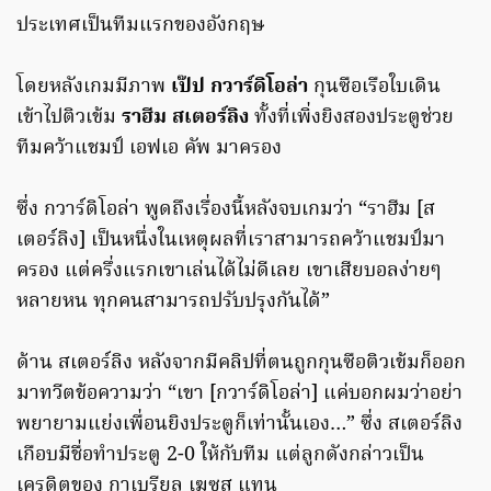
ประเทศเป็นทีมแรกของอังกฤษ
โดยหลังเกมมีภาพ
เป๊ป กวาร์ดิโอล่า
กุนซือเรือใบเดิน
เข้าไปติวเข้ม
ราฮีม สเตอร์ลิง
ทั้งที่เพิ่งยิงสองประตูช่วย
ทีมคว้าแชมป์ เอฟเอ คัพ มาครอง
ซึ่ง กวาร์ดิโอล่า พูดถึงเรื่องนี้หลังจบเกมว่า “ราฮีม [ส
เตอร์ลิง] เป็นหนึ่งในเหตุผลที่เราสามารถคว้าแชมป์มา
ครอง แต่ครึ่งแรกเขาเล่นได้ไม่ดีเลย เขาเสียบอลง่ายๆ
หลายหน ทุกคนสามารถปรับปรุงกันได้”
ด้าน สเตอร์ลิง หลังจากมีคลิปที่ตนถูกกุนซือติวเข้มก็ออก
มาทวีตข้อความว่า “เขา [กวาร์ดิโอล่า] แค่บอกผมว่าอย่า
พยายามแย่งเพื่อนยิงประตูก็เท่านั้นเอง…” ซึ่ง สเตอร์ลิง
เกือบมีชื่อทำประตู 2-0 ให้กับทีม แต่ลูกดังกล่าวเป็น
เครดิตของ กาเบรียล เฆซุส แทน