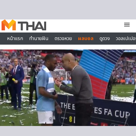
Skip to content
menu
หน้าแรก
ทำนายฝัน
ตรวจหวย
ผลบอล
ดูดวง
วอลเปเปอร
ไลฟ์สไตล์