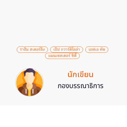
ราฮีม สเตอร์ลิง
เป๊ป กวาร์ดิโอล่า
เอฟเอ คัพ
แมนเชสเตอร์ ซิตี้
นักเขียน
กองบรรณาธิการ