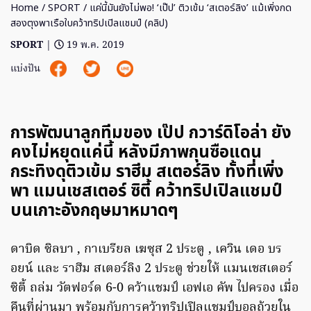
Home
/
SPORT
/ แค่นี้มันยังไม่พอ! ‘เป๊ป’ ติวเข้ม ‘สเตอร์ลิง’ แม้เพิ่งกด
สองตุงพาเรือใบคว้าทริปเปิลแชมป์ (คลิป)
SPORT
|
19 พ.ค. 2019
แบ่งปัน
การพัฒนาลูกทีมของ เป๊ป กวาร์ดิโอล่า ยัง
คงไม่หยุดแค่นี้ หลังมีภาพกุนซือแดน
กระทิงดุติวเข้ม ราฮีม สเตอร์ลิง ทั้งที่เพิ่ง
พา แมนเชสเตอร์ ซิตี้ คว้าทริปเปิลแชมป์
บนเกาะอังกฤษมาหมาดๆ
ดาบิด ซิลบา , กาเบรียล เฆซุส 2 ประตู , เควิน เดอ บร
อยน์ และ ราฮีม สเตอร์ลิง 2 ประตู ช่วยให้ แมนเชสเตอร์
ซิตี้ ถล่ม วัตฟอร์ด 6-0 คว้าแชมป์ เอฟเอ คัพ ไปครอง เมื่อ
คืนที่ผ่านมา พร้อมกับการคว้าทริปเปิลแชมป์บอลถ้วยใน