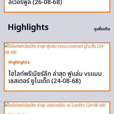
ลิเวอร์พูล (26-08-68)
Highlights
ดูเพิ่มเติม
Highlights
ไฮไลท์พรีเมียร์ลีก ล่าสุด ฟูแล่ม vsแมน
เชสเตอร์ ยูไนเต็ด (24-08-68)