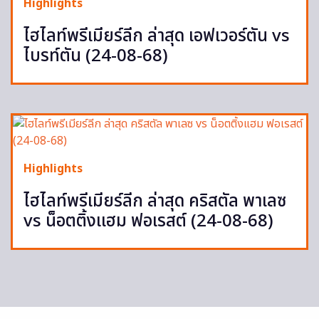
Highlights
ไฮไลท์พรีเมียร์ลีก ล่าสุด เอฟเวอร์ตัน vs
ไบรท์ตัน (24-08-68)
Highlights
ไฮไลท์พรีเมียร์ลีก ล่าสุด คริสตัล พาเลซ
vs น็อตติ้งแฮม ฟอเรสต์ (24-08-68)