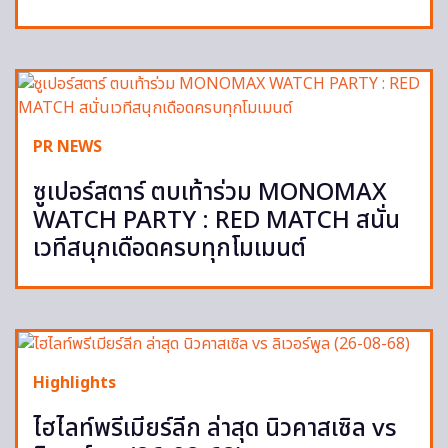
PR NEWS
ซูเปอร์สตาร์ ตบเท้าร่วม MONOMAX
WATCH PARTY : RED MATCH สนั่น
เวทีสนุกเดือดครบทุกโมเมนต์
Highlights
ไฮไลท์พรีเมียร์ลีก ล่าสุด นิวคาสเซิล vs