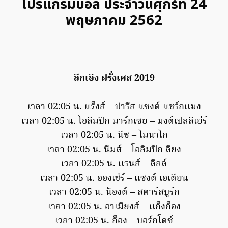
โปรแกรมบอล ประจำวันศุกร์ที่ 24
พฤษภาคม 2562
ลีกเอิง ฝรั่งเศส 2019
เวลา 02:05 น. แร็งส์ – ปารีส แซงต์ แชร์กแมง
เวลา 02:05 น. โอลิมปิก มาร์กเซย – มงต์เปลลิเย่ร์
เวลา 02:05 น. นีซ – โมนาโก
เวลา 02:05 น. นีมส์ – โอลิมปิก ลียง
เวลา 02:05 น. แรนส์ – ลีลล์
เวลา 02:05 น. อองเช่ร์ – แซงต์ เอเตียน
เวลา 02:05 น. น็องต์ – สตาร์สบูร์ก
เวลา 02:05 น. อาเมียงส์ – แก็งก็อง
เวลา 02:05 น. ก็อง – บอร์กโดซ์