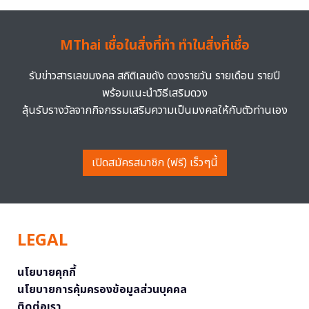
MThai เชื่อในสิ่งที่ทำ ทำในสิ่งที่เชื่อ
รับข่าวสารเลขมงคล สถิติเลขดัง ดวงรายวัน รายเดือน รายปี
พร้อมแนะนำวิธีเสริมดวง
ลุ้นรับรางวัลจากกิจกรรมเสริมความเป็นมงคลให้กับตัวท่านเอง
เปิดสมัครสมาชิก (ฟรี) เร็วๆนี้
LEGAL
นโยบายคุกกี้
นโยบายการคุ้มครองข้อมูลส่วนบุคคล
ติดต่อเรา