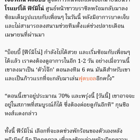
เจอร์เก้น คล็อปป์
ผู้จัดการทีมหงส์แดงออกมายืนยันว่า
โรแบร์โต้ ฟีร์มิโน่
ศูนย์หน้าชาวบราซิลพร้อมกลับมาลง
ซ้อมเต็มรูปแบบกับเพื่อนๆ ในวันนี้ หลังมีอาการบาดเจ็บ
และไม่สามารถลงสนามช่วยทีมตั้งแต่ช่วงปลายเดือน
เมษายนที่ผ่านมา
“บ็อบบี้ [ฟีร์มิโน่] กำลังไปได้สวย และเริ่มซ้อมกับเพื่อนๆ
ได้แล้ว เราคงต้องดูอาการในอีก 1-2 วัน อย่างเมื่อวานนี้
เขาลงมาเป็น ‘ตัวโจ๊ก’ ตอนลงทีม 6 คน มันดีสำหรับเขา
และเป็นก้าวแรกที่จะกลับมาเล่น
ฟุตบอล
อีกครั้ง”
“ตอนนี้เขาอยู่ประมาณ 70% และพรุ่งนี้ [วันนี้] เขาอาจจะ
อยู่ในสภาพที่สมบูรณ์ก็ได้ ซึ่งต้องค่อยดูกันอีกที” กุนซือ
หงส์แดงกล่าว
ทั้งนี้ ฟีร์มิโน่ เลือกที่จะลดช่วงพักร้อนของตัวเองหลัง