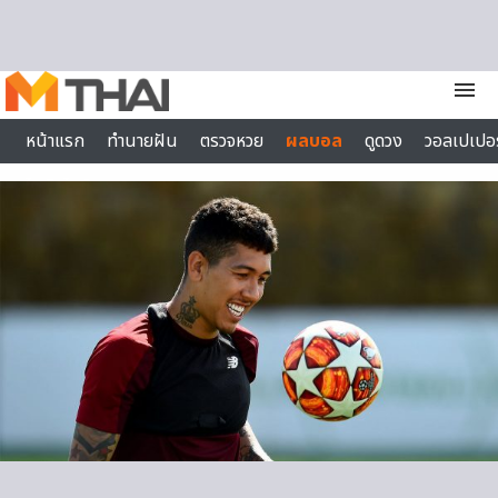
Skip to content
menu
หน้าแรก
ทำนายฝัน
ตรวจหวย
ผลบอล
ดูดวง
วอลเปเปอร
ไลฟ์สไตล์