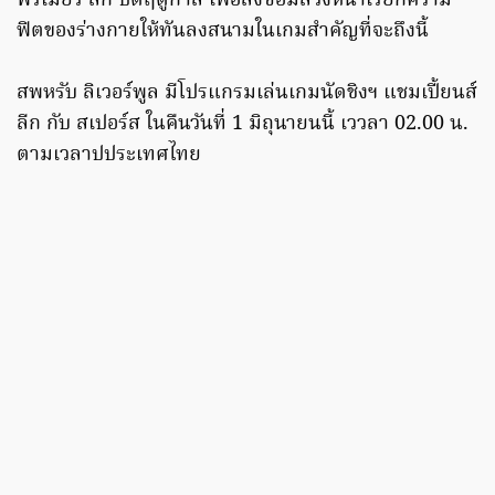
พรีเมียร์ ลีก ปิดฤดูกาล เพื่อลงซ้อมล่วงหน้าเรียกความ
ฟิตของร่างกายให้ทันลงสนามในเกมสำคัญที่จะถึงนี้
สพหรับ ลิเวอร์พูล มีโปรแกรมเล่นเกมนัดชิงฯ แชมเปี้ยนส์
ลีก กับ สเปอร์ส ในคืนวันที่ 1 มิถุนายนนี้ เววลา 02.00 น.
ตามเวลาปประเทศไทย