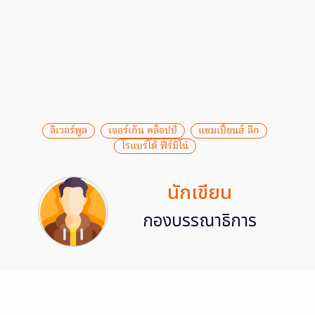
ลิเวอร์พูล
เจอร์เก้น คล็อปป์
แชมเปี้ยนส์ ลีก
โรแบร์โต้ ฟีร์มิโน่
นักเขียน
กองบรรณาธิการ