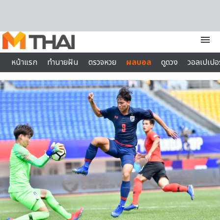
Skip to content
menu
หน้าแรก
ทำนายฝัน
ตรวจหวย
ผลบอล
ดูดวง
วอลเปเปอร
ไลฟ์สไตล์