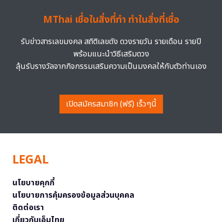
MThai เชื่อในสิ่งที่ทำ ทำในสิ่งที่เชื่อ
รับข่าวสารเลขมงคล สถิติเลขดัง ดวงรายวัน รายเดือน รายปี
พร้อมแนะนำวิธีเสริมดวง
ลุ้นรับรางวัลจากกิจกรรมเสริมความเป็นมงคลให้กับตัวท่านเอง
เปิดสมัครสมาชิก (ฟรี) เร็วๆนี้
LEGAL
นโยบายคุกกี้
นโยบายการคุ้มครองข้อมูลส่วนบุคคล
ติดต่อเรา
เกี่ยวกับเอ็มไทย