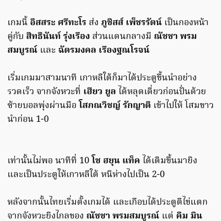
เกมนี้
อิสสระ ศรีทะโร
ส่ง
ภูชิสส์ เพ็ชรรัตน์
เป็นกองหน้า
คู่กับ
สิทธินันท์ รุ่งเรือง
ส่วนแดนกลางมี
ณัชชา พรม
สมบูรณ์
และ
ฉัตรมงคล เรืองฐณโรจน์
เริ่มเกมมาสามนาที เกาหลีใต้ก็มาได้ประตูขึ้นนำอย่าง
รวดเร็ว จากจังหวะที่
เฮียว ยูล
ได้หลุดเดี่ยวก่อนปั่นด้วย
ซ้ายบอลพุ่งผ่านมือ
โสภณวิชญ์ รักญาติ
เข้าไปให้ โสมขาว
นำก่อน 1-0
เท่านั้นไม่พอ นาทีที่ 10
โช ฮยุน แท็ค
ได้เติมขึ้นมายิง
และเป็นประตูให้เกาหลีใต้ หนีห่างไปเป็น 2-0
หลังจากนั้นไทยเริ่มตั้งเกมได้ และเกือบได้ประตูตีไข่แตก
จากจังหวะยิงไกลของ
ณัชชา พรมสมบูรณ์
แต่
คิม มิน