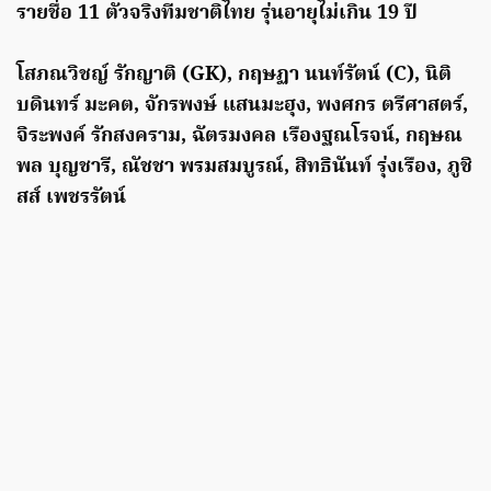
รายชื่อ 11 ตัวจริงทีมชาติไทย รุ่นอายุไม่เกิน 19 ปี
โสภณวิชญ์ รักญาติ (GK), กฤษฏา นนท์รัตน์ (C), นิติ
บดินทร์ มะคต, จักรพงษ์ แสนมะฮุง, พงศกร ตรีศาสตร์,
จิระพงค์ รักสงคราม, ฉัตรมงคล เรืองฐณโรจน์, กฤษณ
พล บุญชารี, ณัชชา พรมสมบูรณ์, สิทธินันท์ รุ่งเรือง, ภูชิ
สส์ เพชรรัตน์