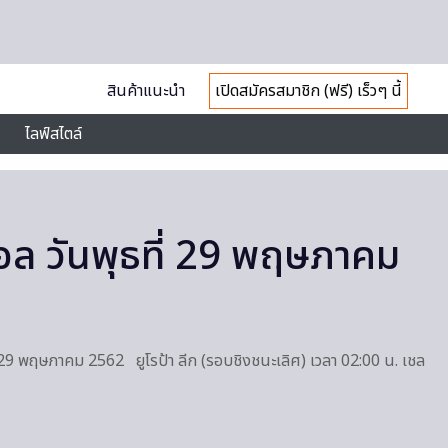
สินค้าแนะนำ
เปิดสมัครสมาชิก (ฟรี) เร็วๆ นี้
ไลฟ์สไตล์
ล วันพุธที่ 29 พฤษภาคม
29 พฤษภาคม 2562 ยูโรป้า ลีก (รอบชิงชนะเลิศ) เวลา 02:00 น. เชล