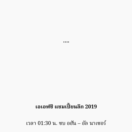
….
เอเอฟซี แชมเปี้ยนลีก 2019
เวลา 01:30 น. ซบ อฮัน – อัล นาเซอร์