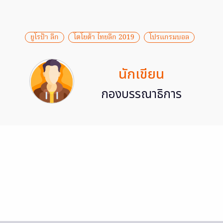
ยูโรป้า ลีก
โตโยต้า ไทยลีก 2019
โปรแกรมบอล
นักเขียน
กองบรรณาธิการ