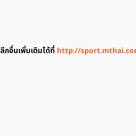
กอื่นเพิ่มเติมได้ที่
http://sport.mthai.co