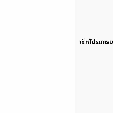
เช็คโปรแกรมลี