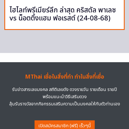
ไฮไลท์พรีเมียร์ลีก ล่าสุด คริสตัล พาเลซ
vs น็อตติ้งแฮม ฟอเรสต์ (24-08-68)
MThai เชื่อในสิ่งที่ทำ ทำในสิ่งที่เชื่อ
รับข่าวสารเลขมงคล สถิติเลขดัง ดวงรายวัน รายเดือน รายปี
พร้อมแนะนำวิธีเสริมดวง
ลุ้นรับรางวัลจากกิจกรรมเสริมความเป็นมงคลให้กับตัวท่านเอง
เปิดสมัครสมาชิก (ฟรี) เร็วๆนี้