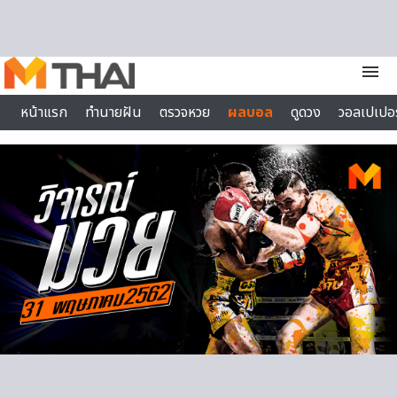
Skip to content
menu
หน้าแรก
ทำนายฝัน
ตรวจหวย
ผลบอล
ดูดวง
วอลเปเปอร
ไลฟ์สไตล์