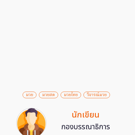
มวย
มวยสด
มวยไทย
วิจารณ์มวย
นักเขียน
กองบรรณาธิการ