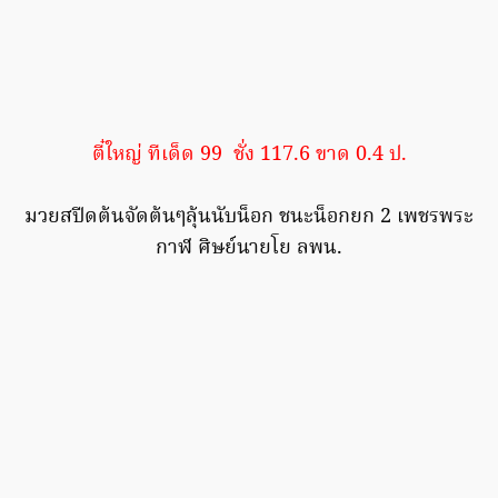
ตี๋ใหญ่ ทีเด็ด 99 ชั่ง 117.6 ขาด 0.4 ป.
มวยสปีดต้นจัดต้นๆลุ้นนับน็อก ชนะน็อกยก 2 เพชรพระ
กาฬ ศิษย์นายโย ลพน.