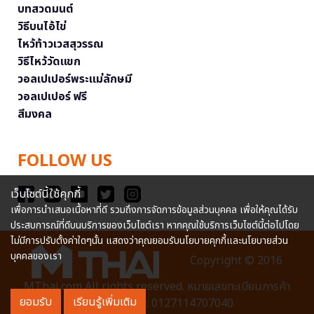
บทสวดมนต์
วิธีบนไอ้ไข่
ไหว้ท้าวเวสสุวรรณ
วิธีไหว้วัดแขก
วอลเปเปอร์พระแม่ลักษมี
วอลเปเปอร์ ฟรี
สีมงคล
FOLLOW US
เว็บไซต์นี้ใช้คุกกี้
เพื่อการนำเสนอเนื้อหาที่ดี รวมถึงการจัดการข้อมูลส่วนบุคคล เพื่อให้คุณได้รับ
ประสบการณ์ที่ดีบนบริการของเว็บไซต์เรา หากคุณใช้บริการเว็บไซต์นี้ต่อไปโดย
ไม่มีการปรับตั้งค่าใดๆนั้น แสดงว่าคุณยอมรับนโยบายคุกกี้และนโยบายส่วน
บุคคลของเรา
Copyright © 2016
MThai.com All rights reserved. หมายเลขทะเบียนการค้า
ยอมรับ
เรียนรู้เพิ่มเติม
อิเล็กทรอนิกส์ : 0127114707040