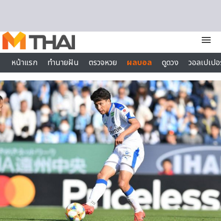
Skip to content
menu
หน้าแรก
ทำนายฝัน
ตรวจหวย
ผลบอล
ดูดวง
วอลเปเปอร
ไลฟ์สไตล์