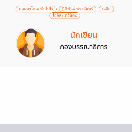
คอนซาโดเล ซัปโปโร
ฐิติพันธ์ พ่วงจันทร์
เจลีก
โออิตะ ทรินิตะ
นักเขียน
กองบรรณาธิการ