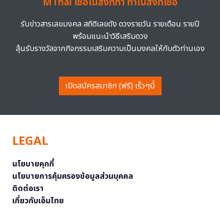
MThai เชื่อในสิ่งที่ทำ ทำในสิ่งที่เชื่อ
รับข่าวสารเลขมงคล สถิติเลขดัง ดวงรายวัน รายเดือน รายปี
พร้อมแนะนำวิธีเสริมดวง
ลุ้นรับรางวัลจากกิจกรรมเสริมความเป็นมงคลให้กับตัวท่านเอง
เปิดสมัครสมาชิก (ฟรี) เร็วๆนี้
LEGAL
นโยบายคุกกี้
นโยบายการคุ้มครองข้อมูลส่วนบุคคล
ติดต่อเรา
เกี่ยวกับเอ็มไทย