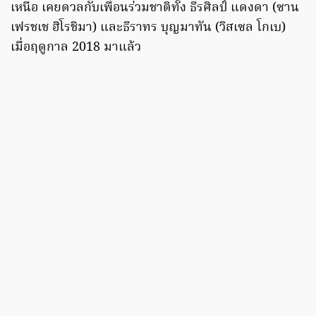
เหนือ เคยดวลกับเพื่อนร่วมชาติทั้ง ธีรศิลป์ แดงดา (ซาน
เฟรชเช ฮิโรชิมา) และธีราทร บุญมาทัน (วิสเซล โกเบ)
เมื่อฤดูกาล 2018 มาแล้ว