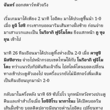
จันทร์
ออกสตาร์ทตัวจริง
เริ่มเกมมาได้เพียง 2 นาที โออิตะ มาได้ประตูขึ้นนำ 1-0
เมื่อ
ยูจิ โฮชิ
กระชากบอลมาริมเส้นทางฝั่งซ้าย ก่อนจ่าย
มาเสาแรกและเป็น
โนริอากิ ฟูจิโมโตะ
ยิงแสกหน้า
กู ซุง
ยุน
เข้าไป
นาที 26 ทีมเยือนมาได้ประตูทิ้งห่างเป็น 2-0 เมื่อ
คาซูชิ
มิสซึฮาระ
จ่ายไปหน้ากรอบเขตโทษให้กับ
โนริอากิ ฟูจิโม
โตะ
ทว่าแนวรับกัปตันทีมเจ้าถิ่น ไปสไลด์โดนบอลเปลี่ยน
ทางเข้าประตูตัวเองไป จบครึ่งแรกยังไม่มีสกอร์เพิ่มเติม
เป็นทีมเยือนบุกมานำ 2-0
กลับมาในครึ่งหลัง นาที 69 ซัปโปโร บุกหนักหวังทวงประตู
คืนและทำสำเร็จเมื่อ
โยชิฮิโระ นากาโนะ
ได้เปิดบอลริม
เส้นฝั่งซ้าย บอลติดปลายมือนายด่านโออิตะ เปลี่ยนทาง