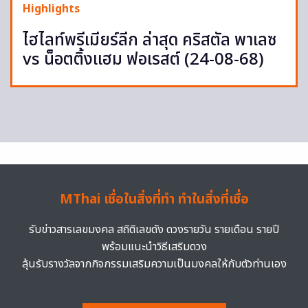
Highlights
ไฮไลท์พรีเมียร์ลีก ล่าสุด คริสตัล พาเลซ
vs น็อตติ้งแฮม ฟอเรสต์ (24-08-68)
MThai เชื่อในสิ่งที่ทำ ทำในสิ่งที่เชื่อ
รับข่าวสารเลขมงคล สถิติเลขดัง ดวงรายวัน รายเดือน รายปี
พร้อมแนะนำวิธีเสริมดวง
ลุ้นรับรางวัลจากกิจกรรมเสริมความเป็นมงคลให้กับตัวท่านเอง