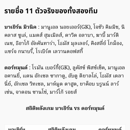
รายชื่อ 11 ตัวจริงของทั้งสองทีม
บาเยิร์น มิวนิค
: มานูเอล นอยเออร์(GK), โจชัว คิมมิช, นิ
คลาส ซูเล่, แมตส์ ฮุมเมิลส์, ดาวิด อลาบา, ฆาบี้ มาร์ติ
เนซ, ธิอาโก้ อัลคันทาร่า, โธมัส มุลเลอร์, คิงสลี่ย์ โกม็อง,
แซร์จ กนาบรี้, โรเบิร์ต เลวานดอฟสกี้
ดอร์ทมุนด์
: โรมัน เบอร์กี้(GK), ลูคัสซ์ พิสซ์เช็ค, มานูเอล
อคานยี่, แดน อักเซล ซากาดู, อับดู ดิยาลโล่, โธมัส เดลา
นี่ย์, อักเซล วิทเซล, มาห์มูด ดาฮูด, ยาค็อบ บรูนน์ ลาร์
เซ่น, จาดอน ซานโช่, มาร์โก้ รอยส์
สถิติหลังเกม บาเยิร์น vs ดอร์ทมุนด์