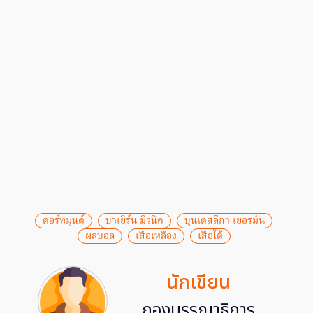
ดอร์ทมุนด์
บาเยิร์น มิวนิค
บุนเดสลีกา เยอรมัน
ผลบอล
เสือเหลือง
เสือใต้
นักเขียน
กองบรรณาธิการ