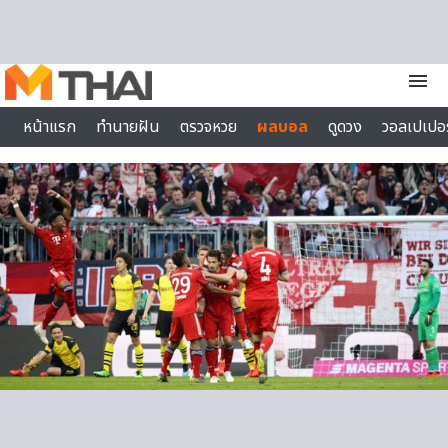
Skip to content
menu
หน้าแรก
ทำนายฝัน
ตรวจหวย
ผลบอล
ดูดวง
วอลเปเปอร
ไลฟ์สไตล์