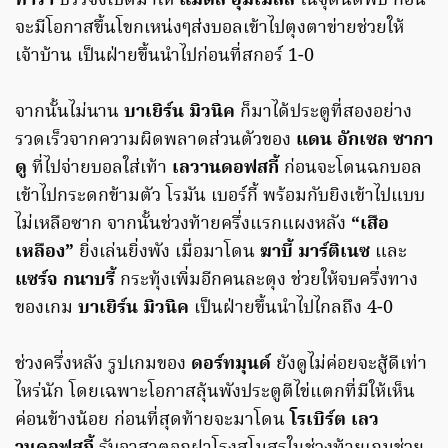
ทาร่า
บรรจงเปิดมาให้
แมตส์ ฮุมเมิลส์
ในจุดนัดพบ ก่อน
จะมีโอกาสขึ้นโขกเหน่งๆส่งบอลเข้าไปตุงตาข่ายช่วยให้
เจ้าบ้าน เป็นฝ่ายขึ้นนำไปก่อนที่สกอร์ 1-0
จากนั้นไม่นาน
บาเยิร์น มิวนิค
ก็มาได้ประตูที่สองอย่าง
รวดเร็วจากความผิดพลาดส่วนตัวของ
แดน อักเซล ซากา
ดู
ที่ไปจ่ายบอลใส่เท้า
เลวานดอฟสกี้
ก่อนจะโดนฉกบอล
เข้าไปกระดกข้ามตัว โรมัน เบอร์กี้ พร้อมกับยิงเข้าไปแบบ
ไม่เหลือซาก จากนั้นช่วงท้ายครึ่งแรกแผงหลัง
“เสือ
เหลือง”
ยิ่งเล่นยิ่งพัง เมื่อมาโดน
ฆาบี้ มาร์ติเนซ
และ
แซร์จ กนาบรี้
กระทุ้งเพิ่มอีกคนละตุง ช่วยให้จบครึ่งทาง
ของเกม
บาเยิร์น มิวนิค
เป็นฝ่ายขึ้นนำไปไกลถึง 4-0
ช่วงครึ่งหลัง รูปเกมของ
ดอร์ทมุนด์
ยังดูไม่ค่อยจะสู้ดีเท่า
ไหร่นัก โดยเฉพาะโอกาสลุ้นพังประตูตีไข่แตกที่มีให้เห็น
ค่อนข้างน้อย ก่อนที่สุดท้ายจะมาโดน
โรเบิร์ต เลว