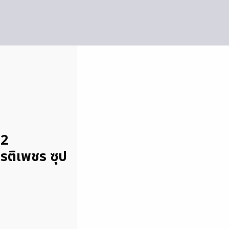
62
ยรติเพชร ซุป