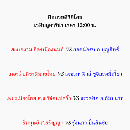
ศึกมวยดีวิถีไทย
เวทีบลูอารีน่า เวลา 12:00 น.
สะแกงาม จิตรเมืองนนท์
VS
ยอดนักรบ ภ.บุญสิทธิ์
เคอาร์ อภิชาติมวยไทย
VS
เพชรกาฟิวส์ ซูจีบะหมี่เกี๊ยว
เพชรเมืองไทย ส.จ.วิชิตแปดริ้ว
VS
จรวดศึก ก.กัมปนาท
สี่มนุษย์ ส.สริญญา
VS
รุ่งนภา ปิ่นสินชัย