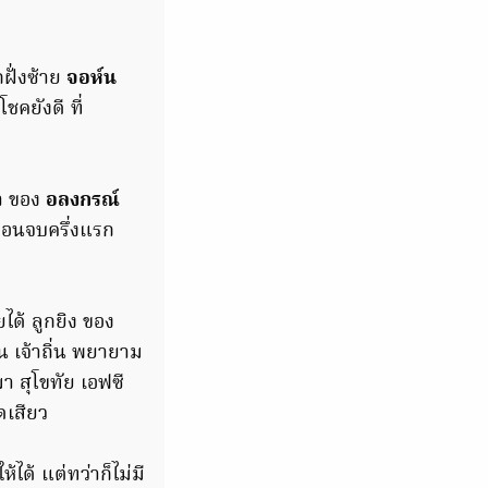
กฝั่งซ้าย
จอห์น
 โชคยังดี ที่
ลา ของ
อลงกรณ์
ก่อนจบครึ่งแรก
ยได้ ลูกยิง ของ
น เจ้าถิ่น พยายาม
า สุโขทัย เอฟซี
ดเสียว
ห้ได้ แต่ทว่าก็ไม่มี