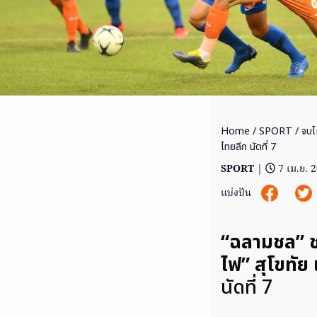
Home
/
SPORT
/ จบไ
ไทยลีก นัดที่ 7
SPORT
|
7 เม.ย. 
แบ่งปัน
“ฉลามชล” ชล
ไฟ” สุโขทัย 
นัดที่ 7