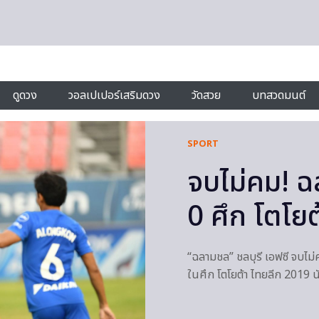
ดูดวง
วอลเปเปอร์เสริมดวง
วัดสวย
บทสวดมนต์
SPORT
จบไม่คม! ฉ
0 ศึก โตโยต้
“ฉลามชล” ชลบุรี เอฟซี จบไม่
ในศึก โตโยต้า ไทยลีก 2019 นั