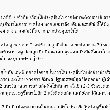
 นาทีที่ 7 เจ้าถิ่น เกือบได้ประตูขึ้นนำ จากจังหวะตัดบอลได้ จา
ลุเข้ามาในกรอบเขตโทษ บอลเลยมาถึง
เอียน แรมซีย์
ที่ได้ยิง
งศ์
ตามมาเคลียร์ทิ้ง จาก ปากประตูเอาไว้ได้
ลุ้นประตู ของ ชลบุรี เอฟซี จากลูกยิงไกล ระยะประมาณ 30 ห
งเข้าหาประตู ก่อนถูก
กิตติคุณ แจ่มสุวรรณ
บินปัดทิ้งเอาไป 
กับ ชลบุรี เอฟซี อยู่ 0-0
67 สุโขทัย เอฟซี พลาดโอกาส ในการได้ประตูขึ้นนำไปอย่างน่าเสี
ากรอบเขตโทษ ทางขวา
กัมพล ปฐมอรรฆย์กุล
ปัดออกมา ผู้เล่
2 แนวรับ “ฉลามชล” สกัดทิ้งได้ทัน จากนั้นอีก 2-3 จังหวะต่อม
กาสลุเนประตูขึ้นนำไปอีก 2 ครั้งติดต่อกัน แต่ก็ยังทำได้แค่หวา
้ง 2 ทีมที่แม้จะพยายามปั้นเกมบุกเข้าใส่กัน เพื่อลุ้นประตูขึ้นนำใ