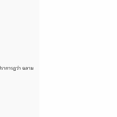
ลปราการฎว่า ฉลาม