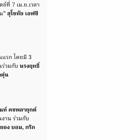
ย์ที่ 7 เม.ย.เวลา
่น”
สุโขทัย เอฟซี
 คนแรก โดยมี 3
ร่วมกับ
นรงฤทธิ์
ตุ่น
ท์ คชพลายุกต์
นงาน ร่วมกับ
ฮยอง บอม, กริก