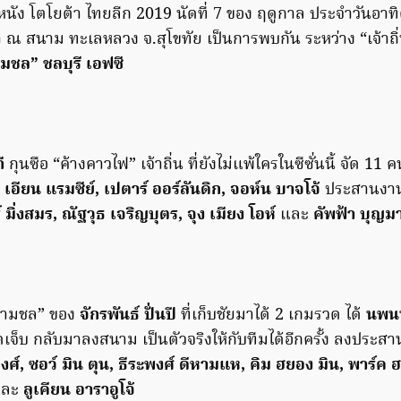
หนัง โตโยต้า ไทยลีก 2019 นัดที่ 7 ของ ฤดูกาล ประจำวันอาทิต
า ณ สนาม ทะเลหลวง จ.สุโขทัย เป็นการพบกัน ระหว่าง “เจ้าถิ
มชล” ชลบุรี เอฟซี
ี
กุนซือ “ค้างคาวไฟ” เจ้าถิ่น ที่ยังไม่แพ้ใครในซีซั่นนี้ จัด 11
ง
เอียน แรมซีย์, เปตาร์ ออร์ลันดิก, จอห์น บาจโจ้
ประสานงาน
 มิ่งสมร, ณัฐวุธ เจริญบุตร, จุง เมียง โอห์
และ
คัพฟ้า บุญมา
ฉลามชล” ของ
จักรพันธ์ ปั่นปี
ที่เก็บชัยมาได้ 2 เกมรวด ได้
นพนน
็บ กลับมาลงสนาม เป็นตัวจริงให้กับทีมได้อีกครั้ง ลงประสา
ศ์, ซอว์ มิน ตุน, ธีระพงศ์ ดีหามแห, คิม ฮยอง มิน, พาร์ค 
ละ
ลูเคียน อาราอูโจ้