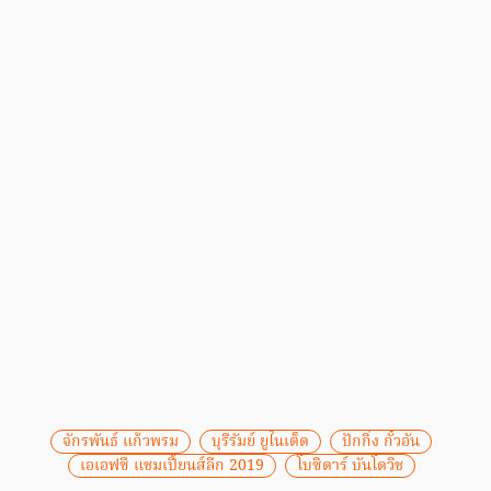
จักรพันธ์ แก้วพรม
บุรีรัมย์ ยูไนเต็ด
ปักกิ่ง กั๋วอัน
เอเอฟซี แชมเปี้ยนส์ลีก 2019
โบซิดาร์ บันโดวิช