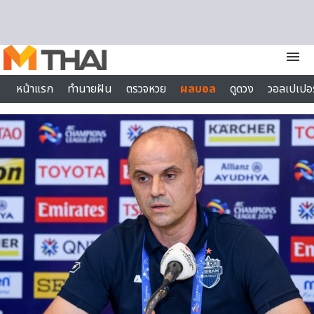
Skip to content
menu
หน้าแรก
ทำนายฝัน
ตรวจหวย
ผลบอล
ดูดวง
วอลเปเปอร
ไลฟ์สไตล์