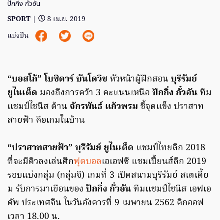
ปักกิ่ง กั๋วอัน
SPORT
|
8 เม.ย. 2019
แบ่งปัน
“บอสโก้” โบซิดาร์ บันโดวิช
หัวหน้าผู้ฝึกสอน
บุรีรัมย์
ยูไนเต็ด
มองถึงการคว้า 3 คะแนนเหนือ
ปักกิ่ง กั๋วอัน
ทีม
แชมป์ไชนีส ด้าน
จักรพันธ์ แก้วพรม
ชี้จุดแข็ง ปราสาท
สายฟ้า คือเกมในบ้าน
“ปราสาทสายฟ้า” บุรีรัมย์ ยูไนเต็ด
แชมป์ไทยลีก 2018
ที่จะมีคิวลงเล่นศึก
ฟุตบอล
เอเอฟซี แชมเปี้ยนส์ลีก 2019
รอบแบ่งกลุ่ม (กลุ่มจี) เกมที่ 3 เปิดสนามบุรีรัมย์ สเตเดี้ย
ม รับการมาเยือนของ
ปักกิ่ง กั๋วอัน
ทีมแชมป์ไชนีส เอฟเอ
คัพ ประเทศจีน ในวันอังคารที่ 9 เมษายน 2562 คิกออฟ
เวลา 18.00 น.