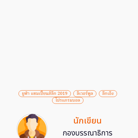
ยูฟ่า แชมเปี้ยนส์ลีก 2019
ลิเวอร์พูล
ลีกเอิง
โปรแกรมบอล
นักเขียน
กองบรรณาธิการ