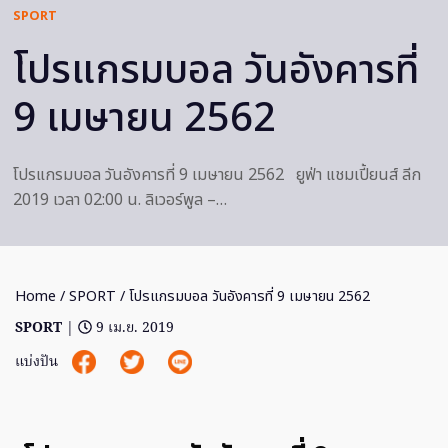
SPORT
โปรแกรมบอล วันอังคารที่
9 เมษายน 2562
โปรแกรมบอล วันอังคารที่ 9 เมษายน 2562 ยูฟ่า แชมเปี้ยนส์ ลีก
2019 เวลา 02:00 น. ลิเวอร์พูล –…
Home
/
SPORT
/ โปรแกรมบอล วันอังคารที่ 9 เมษายน 2562
SPORT
|
9 เม.ย. 2019
แบ่งปัน