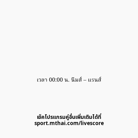
เวลา 00:00 น. นีมส์ – แรนส์
เช็คโปรแกรมคู่อื่นเพิ่มเติมได้ที่
sport.mthai.com/livescore