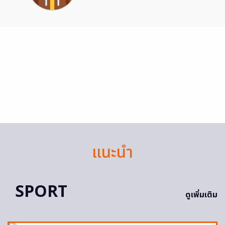
แนะนำ
SPORT
ดูเพิ่มเติม