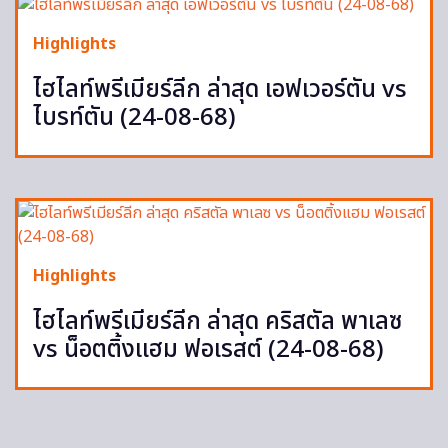
Highlights
ไฮไลท์พรีเมียร์ลีก ล่าสุด เอฟเวอร์ตัน vs
ไบรท์ตัน (24-08-68)
Highlights
ไฮไลท์พรีเมียร์ลีก ล่าสุด คริสตัล พาเลซ
vs น็อตติ้งแฮม ฟอเรสต์ (24-08-68)