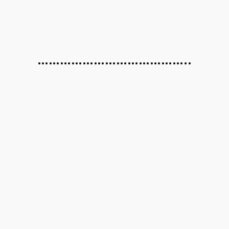
…………………………………..