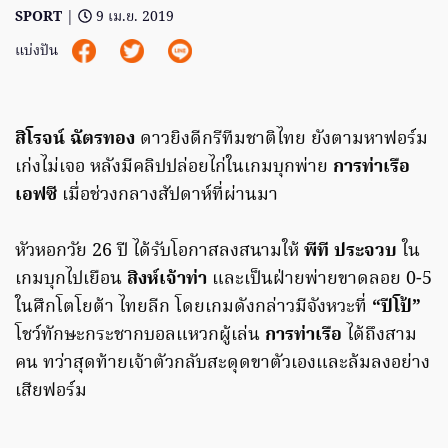
SPORT
|
9 เม.ย. 2019
แบ่งปัน
สิโรจน์ ฉัตรทอง
ดาวยิงดีกรีทีมชาติไทย ยังตามหาฟอร์ม
เก่งไม่เจอ หลังมีคลิปปล่อยไก่ในเกมบุกพ่าย
การท่าเรือ
เอฟซี
เมื่อช่วงกลางสัปดาห์ที่ผ่านมา
หัวหอกวัย 26 ปี ได้รับโอกาสลงสนามให้
พีที ประจวบ
ใน
เกมบุกไปเยือน
สิงห์เจ้าท่า
และเป็นฝ่ายพ่ายขาดลอย 0-5
ในศึกโตโยต้า ไทยลีก โดยเกมดังกล่าวมีจังหวะที่
“ปีโป้”
โชว์ทักษะกระชากบอลแหวกผู้เล่น
การท่าเรือ
ได้ถึงสาม
คน ทว่าสุดท้ายเจ้าตัวกลับสะดุดขาตัวเองและล้มลงอย่าง
เสียฟอร์ม