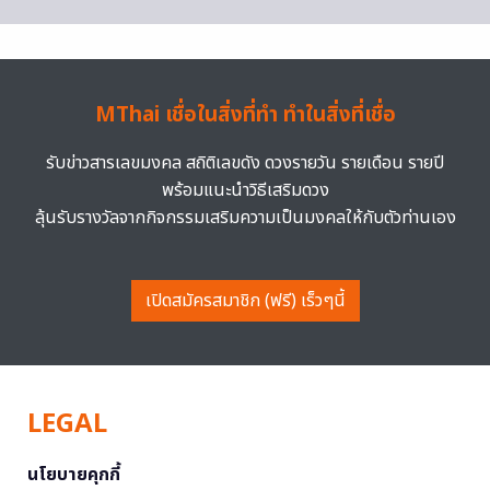
MThai เชื่อในสิ่งที่ทำ ทำในสิ่งที่เชื่อ
รับข่าวสารเลขมงคล สถิติเลขดัง ดวงรายวัน รายเดือน รายปี
พร้อมแนะนำวิธีเสริมดวง
ลุ้นรับรางวัลจากกิจกรรมเสริมความเป็นมงคลให้กับตัวท่านเอง
เปิดสมัครสมาชิก (ฟรี) เร็วๆนี้
LEGAL
นโยบายคุกกี้