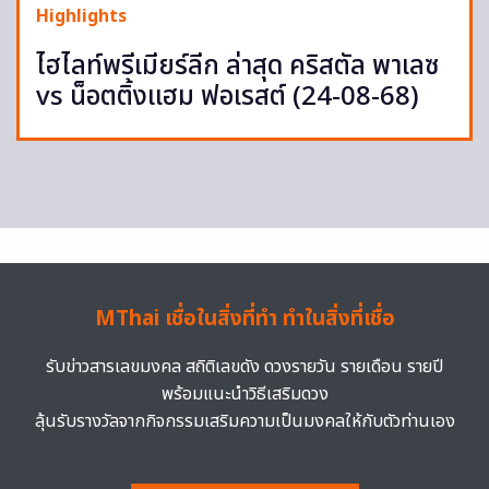
Highlights
ไฮไลท์พรีเมียร์ลีก ล่าสุด คริสตัล พาเลซ
vs น็อตติ้งแฮม ฟอเรสต์ (24-08-68)
MThai เชื่อในสิ่งที่ทำ ทำในสิ่งที่เชื่อ
รับข่าวสารเลขมงคล สถิติเลขดัง ดวงรายวัน รายเดือน รายปี
พร้อมแนะนำวิธีเสริมดวง
ลุ้นรับรางวัลจากกิจกรรมเสริมความเป็นมงคลให้กับตัวท่านเอง