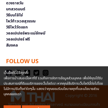
ดวงรายวัน
บทสวดมนต์
วิธีบนไอ้ไข่
ไหว้ท้าวเวสสุวรรณ
วิธีไหว้วัดแขก
วอลเปเปอร์พระแม่ลักษมี
วอลเปเปอร์ ฟรี
สีมงคล
FOLLOW US
เว็บไซต์นี้ใช้คุกกี้
เพื่อการนำเสนอเนื้อหาที่ดี รวมถึงการจัดการข้อมูลส่วนบุคคล เพื่อให้คุณได้รับ
ประสบการณ์ที่ดีบนบริการของเว็บไซต์เรา หากคุณใช้บริการเว็บไซต์นี้ต่อไปโดย
ไม่มีการปรับตั้งค่าใดๆนั้น แสดงว่าคุณยอมรับนโยบายคุกกี้และนโยบายส่วน
บุคคลของเรา
Copyright © 2016
MThai.com All rights reserved. หมายเลขทะเบียนการค้า