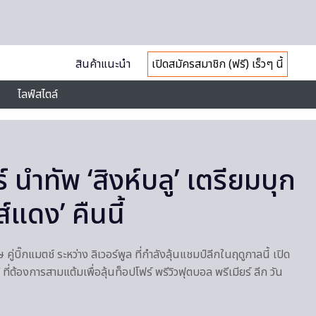
สินค้าแนะนำ
เปิดสมัครสมาชิก (ฟรี) เร็วๆ นี้
ไลฟ์สไตล์
์ นำทัพ ‘สิงห์บลู’ เตรียมบุก
์แดง’ คืนนี้
 คู่บิ๊กแมตช์ ระหว่าง ลิเวอร์พูล ที่กำลังลุ้นแชมป์ลีกในฤดูกาลนี้ เปิด
ี่ต้องการสามแต้มเพื่อลุ้นท็อปโฟร์ พรีวิวฟุตบอล พรีเมียร์ ลีก วัน