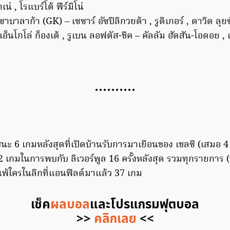
น่ , โรแบร์โต้ ฟีร์มิโน่
ซาบาลาก้า (GK) – เซซาร์ อัซปิลิกวยต้า , รูดิเกอร์ , ดาวิด ลุยซ
, เอ็นโกโล่ ก็องเต้ , รูเบน ลอฟตัส-ชีค – คัลลัม ฮัดสัน-โอดอย , 
……….
่ชนะ 6 เกมหลังสุดที่เปิดบ้านรับการมาเยือนของ เชลซี (เสมอ 4
 2 เกมในการพบกับ ลิเวอร์พูล 16 ครั้งหลังสุด รวมทุกรายการ 
ม่แพ้ใครในลีกที่แอนฟิลด์มาแล้ว 37 เกม
เช็ค
ผลบอล
และโปรแกรมฟุตบอล
>>
คลิกเลย
<<