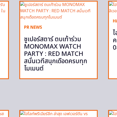
H
PR NEWS
ไ
ซูเปอร์สตาร์ ตบเท้าร่วม
ค
MONOMAX WATCH
0
PARTY : RED MATCH
สนั่นเวทีสนุกเดือดครบทุก
โมเมนต์