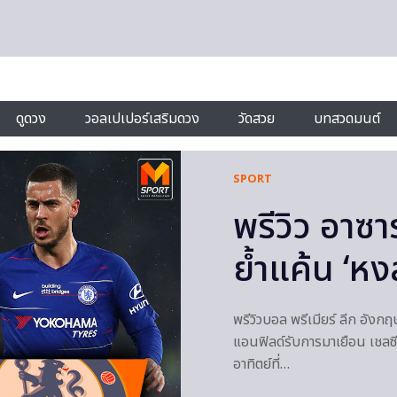
ดูดวง
วอลเปเปอร์เสริมดวง
วัดสวย
บทสวดมนต์
SPORT
พรีวิว อาซาร
ย้ำแค้น ‘หงส
พรีวิวบอล พรีเมียร์ ลีก อังกฤษ
แอนฟิลด์รับการมาเยือน เชลซี ท
อาทิตย์ที่…