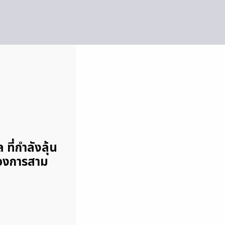
 ที่กำลังลุ้น
ต้องการสาม