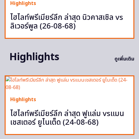
Highlights
ไฮไลท์พรีเมียร์ลีก ล่าสุด นิวคาสเซิล vs
ลิเวอร์พูล (26-08-68)
Highlights
ดูเพิ่มเติม
Highlights
ไฮไลท์พรีเมียร์ลีก ล่าสุด ฟูแล่ม vsแมน
เชสเตอร์ ยูไนเต็ด (24-08-68)