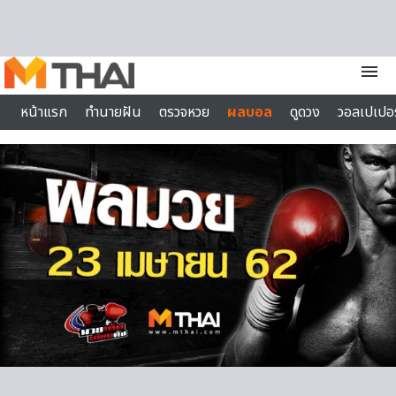
Skip to content
menu
หน้าแรก
ทำนายฝัน
ตรวจหวย
ผลบอล
ดูดวง
วอลเปเปอร
ไลฟ์สไตล์