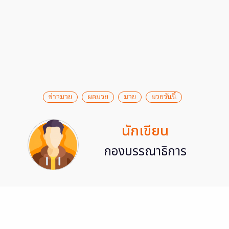
ข่าวมวย
ผลมวย
มวย
มวยวันนี้
นักเขียน
กองบรรณาธิการ