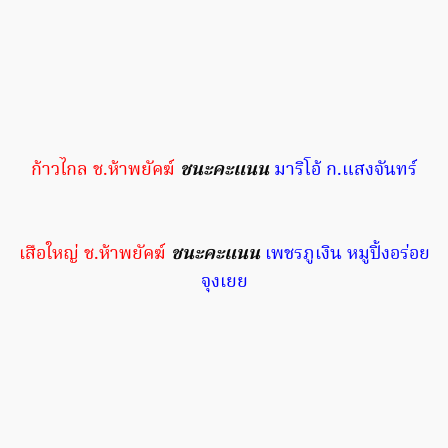
ก้าวไกล ช.ห้าพยัคฆ์
ชนะคะแนน
มาริโอ้ ก.แสงจันทร์
เสือใหญ่ ช.ห้าพยัคฆ์
ชนะคะแนน
เพชรภูเงิน หมูปิ้งอร่อย
จุงเยย