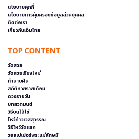
นโยบายคุกกี้
นโยบายการคุ้มครองข้อมูลส่วนบุคคล
ติดต่อเรา
เกี่ยวกับเอ็มไทย
TOP CONTENT
วัดสวย
วัดสวยเชียงใหม่
ทำนายฝัน
สถิติหวยรายเดือน
ดวงรายวัน
บทสวดมนต์
วิธีบนไอ้ไข่
ไหว้ท้าวเวสสุวรรณ
วิธีไหว้วัดแขก
วอลเปเปอร์พระแม่ลักษมี