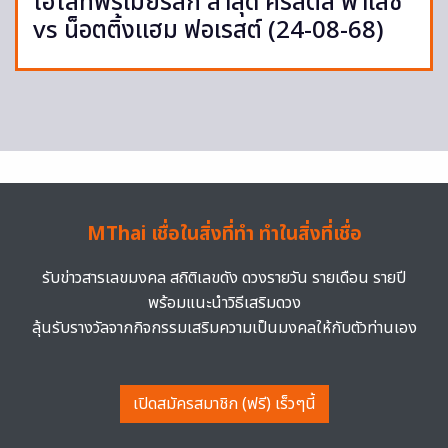
ไฮไลท์พรีเมียร์ลีก ล่าสุด คริสตัล พาเลซ
vs น็อตติ้งแฮม ฟอเรสต์ (24-08-68)
MThai เชื่อในสิ่งที่ทำ ทำในสิ่งที่เชื่อ
รับข่าวสารเลขมงคล สถิติเลขดัง ดวงรายวัน รายเดือน รายปี
พร้อมแนะนำวิธีเสริมดวง
ลุ้นรับรางวัลจากกิจกรรมเสริมความเป็นมงคลให้กับตัวท่านเอง
เปิดสมัครสมาชิก (ฟรี) เร็วๆนี้