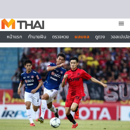
Skip to content
menu
หน้าแรก
ทำนายฝัน
ตรวจหวย
ผลบอล
ดูดวง
วอลเปเปอร
ไลฟ์สไตล์