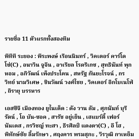
รายชื่อ 11 ตัวแรกทั้งสองทีม
พีทีที ระยอง : พีระพงษ์ เรือนนินทร์ , วิคเตอร์ คาร์โด
โซ่(C) , อนาวิน จูจีน , อาเรียล โรดริเกซ , สุทธินันท์ พุก
หอม , อภิวัฒน์ เพ็งประโคน , สหรัฐ กันยะโรจน์ , กร
วิทย์ นามวิเศษ , ชินวัฒน์ วงศ์ไชย , วิคเตอร์ อิกโบเนโฟ่
, ถิรายุ บรรหาร
เอสซีจี เมืองทอง ยูไนเต็ด : ดัง วาน ลัม , ศุภนันท์ บุรี
รัตน์ , โอ บัน-ซอค , สารัช อยู่เย็น , เฮแบร์ตี้ เฟอร์
นันเดส , กรวิชญ์ ทะสา , ธีรศิลป์ แดงดา(C) , อี โฮ ,
พิทักษ์ชัย ลิ้มรักษา , ศฤงคาร พรมสุภะ , วีรวุฒิ กาเหย็ม