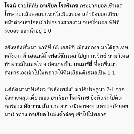
โรจน์
จ่ายให้กับ
อาเรียล โรดริเกซ
กระชากบอลเข้าเขต
โทษ ก่อนล็อคหลบแนวรับเมืองทอง แล้วยิงบอลเสียบ
หน้าต่างเสาไกลเข้าไปอย่างสวยงาม จบครึ่งแรก พีทีที
ระยอง ออกนำอยู่ 1-0
ครึ่งหลังเริ่มมา นาทีที่ 65 เอสซีจี เมืองทองฯ มาได้จุดโทษ
หลังจากที่
เฮแบร์ตี้ เฟอร์นันเดส
ไปถูก กรวิทย์ นามวิเศษ
ทำฟาวล์ในเขตโทษ ก่อนจะเป็น
เฮแบร์ตี้
ที่ลุกขึ้นมา
สังหารเองเข้าไปไม่พลาดให้ทีมเยือนตีเสมอเป็น 1-1
แต่ถัดมานาทีเดียว “พลังเพลิง” มาได้ประตูนำ 2-1 จาก
จังหวะหลุดเดี่ยวของ
อาเรียล โรดริเกซ
ยิงทีแรกไปติด
เซฟของ
ดัง วาน ลัม
นายทวารเมืองทองฯ แต่บอลยังลอย
มาเข้าทาง
อาเรียล
โหม่งซ้ำจ่อๆ เข้าไปไม่พลาด