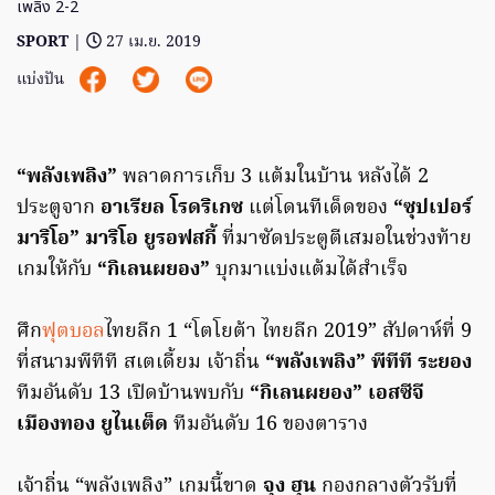
เพลิง 2-2
SPORT
|
27 เม.ย. 2019
แบ่งปัน
“พลังเพลิง”
พลาดการเก็บ 3 แต้มในบ้าน หลังได้ 2
ประตูจาก
อาเรียล โรดริเกซ
แต่โดนทีเด็ดของ
“ซุปเปอร์
มาริโอ” มาริโอ ยูรอฟสกี้
ที่มาซัดประตูตีเสมอในช่วงท้าย
เกมให้กับ
“กิเลนผยอง”
บุกมาแบ่งแต้มได้สำเร็จ
ศึก
ฟุตบอล
ไทยลีก 1 “โตโยต้า ไทยลีก 2019” สัปดาห์ที่ 9
ที่สนามพีทีที สเตเดี้ยม เจ้าถิ่น
“พลังเพลิง” พีทีที ระยอง
ทีมอันดับ 13 เปิดบ้านพบกับ
“กิเลนผยอง” เอสซีจี
เมืองทอง ยูไนเต็ด
ทีมอันดับ 16 ของตาราง
เจ้าถิ่น “พลังเพลิง” เกมนี้ขาด
จุง ฮุน
กองกลางตัวรับที่