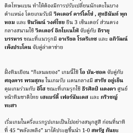
ติดโทษแบน ทำให้ต้องมีการปรับเปลี่ยนนักเตะในบาง
ตำแหน่ง โดยเกมรับมี
วิคเตอร์ คาร์โดโซ่ , สุทธินันท์ พุก
หอม
และ
ชินวัฒน์ วงศ์ไชย
ยืน 3 เซ็นเตอร์ ส่วนตรง
กลางสนามใช้
วิคเตอร์ อิกโบเนโฟ่
จับคู่กับ
ถิรายุ
บรรหาร
ขณะที่แนวรุกมี
อาเรียล โรดริเกซ
และ
อภิวัฒน์
เพ็งประโคน
จับคู่ล่าตาข่าย
ฝั่งทีมเยือน “กิเลนผยอง” เกมนี้ใช้
โอ บัน-ซอค
จับคู่กับ
ศฤงคาร พรมสุภะ
ในเกมรับ แดนกลางมี
สารัช อยู่เย็น
คุมเกมร่วมกับ
อีโฮ
ขณะที่เกมรุกใช้
ธีรศิลป์ แดงดา
ศูนย์
หน้าทีมชาติไทย
เฮแบร์ตี้ เฟอร์นันเดส
และ
กริวชญ์
ทะสา
เริ่มเกมในครึ่งแรกรูปเกมเป็นไปอย่างสนุกสูสี ก่อนที่นาที
ที่ 45 “พลังเพลิง” มาได้ประตูขึ้นนำ 1-0
สหรัฐ กันยะ