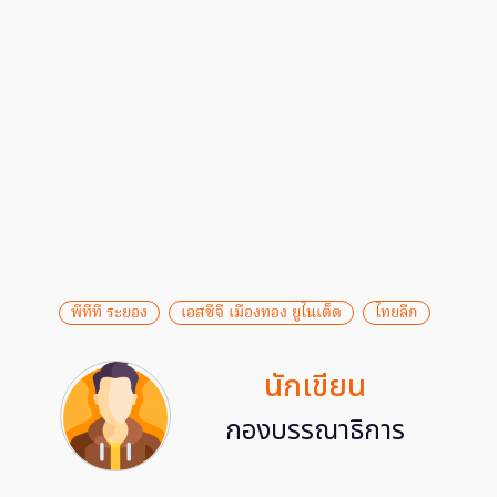
พีทีที ระยอง
เอสซีจี เมืองทอง ยูไนเต็ด
ไทยลีก
นักเขียน
กองบรรณาธิการ