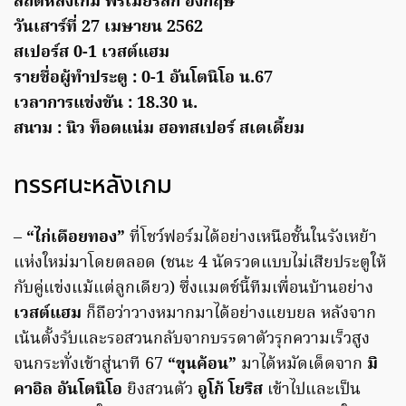
สถิติหลังเกม พรีเมียร์ลีก อังกฤษ
วันเสาร์ที่ 27 เมษายน 2562
สเปอร์ส 0-1 เวสต์แฮม
รายชื่อผู้ทำประตู : 0-1 อันโตนิโอ น.67
เวลาการแข่งขัน : 18.30 น.
สนาม : นิว ท็อตแน่ม ฮอทสเปอร์ สเตเดี้ยม
ทรรศนะหลังเกม
–
“ไก่เดือยทอง”
ที่โชว์ฟอร์มได้อย่างเหนือชั้นในรังเหย้า
แห่งใหม่มาโดยตลอด (ชนะ 4 นัดรวดแบบไม่เสียประตูให้
กับคู่แข่งแม้แต่ลูกเดียว) ซึ่งแมตช์นี้ทีมเพื่อนบ้านอย่าง
เวสต์แฮม
ก็ถือว่าวางหมากมาได้อย่างแยบยล หลังจาก
เน้นตั้งรับและรอสวนกลับจากบรรดาตัวรุกความเร็วสูง
จนกระทั่งเข้าสู่นาที 67
“ขุนค้อน”
มาได้หมัดเด็ดจาก
มิ
คาอิล อันโตนิโอ
ยิงสวนตัว
อูโก้ โยริส
เข้าไปและเป็น