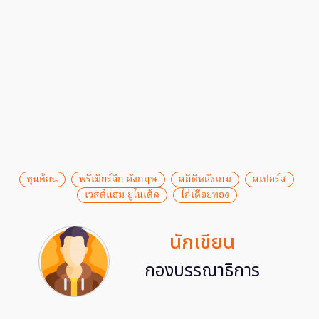
ขุนค้อน
พรีเมียร์ลีก อังกฤษ
สถิติหลังเกม
สเปอร์ส
เวสต์แฮม ยูไนเต็ด
ไก่เดือยทอง
นักเขียน
กองบรรณาธิการ