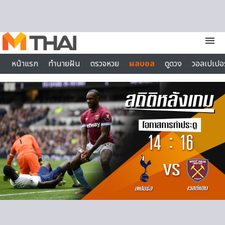
Skip to content
menu
หน้าแรก
ทำนายฝัน
ตรวจหวย
ผลบอล
ดูดวง
วอลเปเปอร
ไลฟ์สไตล์