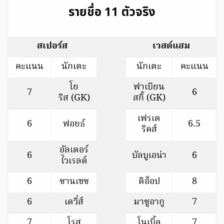
รายชื่อ 11 ตัวจริง
สเปอร์ส
เวสต์แฮม
คะแนน
นักเตะ
นักเตะ
คะแนน
โย
ฟาเบียน
7
6
ริส (GK)
สกี้ (GK)
เฟรเด
6
ฟอยธ์
6.5
ริคส์
อัลเดอร์
6
บัลบูเอน่า
6
ไวเรลด์
6
ซานเชซ
ดิอ็อป
8
6
เดวี่ส์
มาซูอากู
7
7
โรส
โนเบิ้ล
7