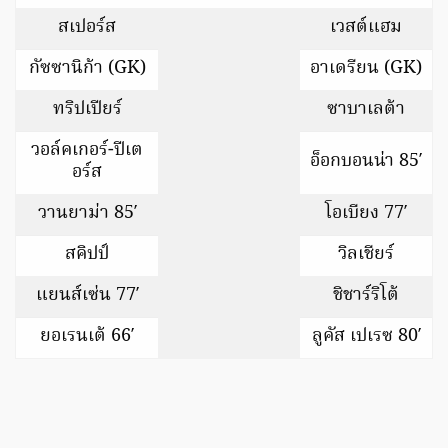
สเปอร์ส
เวสต์แฮม
กัซซานิก้า (GK)
อาเดรียน (GK)
ทริปเปียร์
ซาบาเลต้า
วอล์คเกอร์-ปีเต
อ็อกบอนน่า 85′
อร์ส
วานยาม่า 85′
โอเบียง 77′
สคิปป์
วิลเชียร์
แยนส์เซ่น 77′
ชิชาร์ริโต้
ยอเรนเต้ 66′
ลูคัส เปเรซ 80′