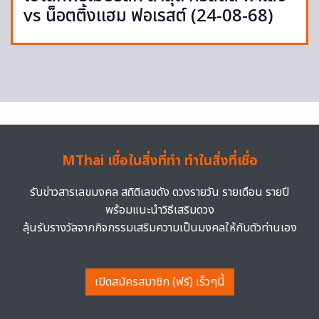
vs น็อตติ้งแฮม ฟอเรสต์ (24-08-68)
MThai เชื่อในสิ่งที่ทำ ทำในสิ่งที่เชื่อ
รับข่าวสารเลขมงคล สถิติเลขดัง ดวงรายวัน รายเดือน รายปี
พร้อมแนะนำวิธีเสริมดวง
ลุ้นรับรางวัลจากกิจกรรมเสริมความเป็นมงคลให้กับตัวท่านเอง
เปิดสมัครสมาชิก (ฟรี) เร็วๆนี้