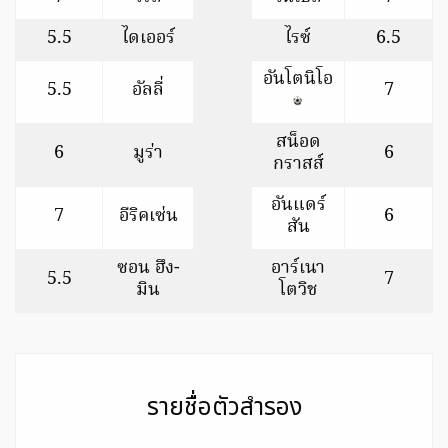
5.5
ไดเออร์
ไรซ์
6.5
อันโตนิโอ
5.5
อัลลี่
7
สน็อด
6
มูร่า
6
กราสส์
อันแดร์
7
อีริคเซ่น
6
สัน
ซอน ฮึง-
อาร์เนา
5.5
7
มิน
โตวิช
รายชื่อตัวสำรอง