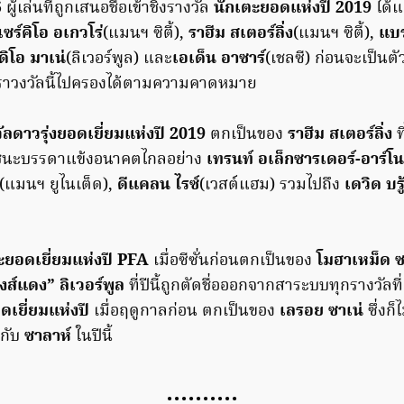
 ผู้เล่นที่ถูกเสนอชื่อเข้าชิงรางวัล
นักเตะยอดแห่งปี 2019
ได้แ
เซร์คิโอ อเกวโร่
(แมนฯ ซิตี้),
ราฮีม สเตอร์ลิ่ง
(แมนฯ ซิตี้),
แบร
ิโอ มาเน่
(ลิเวอร์พูล) และ
เอเด็น อาซาร์
(เชลซี) ก่อนจะเป็นตั
าราวงวัลนี้ไปครองได้ตามความคาดหมาย
ัลดาวรุ่งยอดเยี่ยมแห่งปี 2019
ตกเป็นของ
ราฮีม สเตอร์ลิ่ง
ที
อาชนะบรรดาแข้งอนาคตไกลอย่าง
เทรนท์ อเล็กซารเดอร์-อาร์โน
(แมนฯ ยูไนเต็ด),
ดีแคลน ไรซ์
(เวสต์แฮม) รวมไปถึง
เดวิด บรู
ะยอดเยี่ยมแห่งปี PFA
เมื่อซีซั่นก่อนตกเป็นของ
โมฮาเหม็ด ซ
งส์แดง” ลิเวอร์พูล
ที่ปีนี้ถูกตัดชื่อออกจากสาระบบทุกรางวัลที
ดเยี่ยมแห่งปี
เมื่อฤดูกาลก่อน ตกเป็นของ
เลรอย ซาเน่
ซึ่งก็ไ
นกับ
ซาลาห์
ในปีนี้
……….