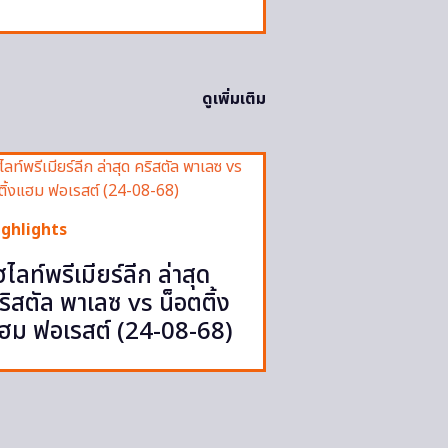
ดูเพิ่มเติม
ighlights
ฮไลท์พรีเมียร์ลีก ล่าสุด
ริสตัล พาเลซ vs น็อตติ้ง
ฮม ฟอเรสต์ (24-08-68)