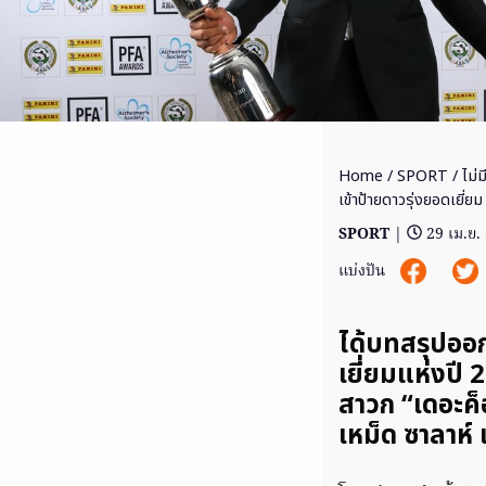
Home
/
SPORT
/ ไม่ม
เข้าป้ายดาวรุ่งยอดเยี่ยม
SPORT
|
29 เม.ย.
แบ่งปัน
ได้บทสรุปออก
เยี่ยมแห่งปี 
สาวก “เดอะค็
เหม็ด ซาลาห์ เ