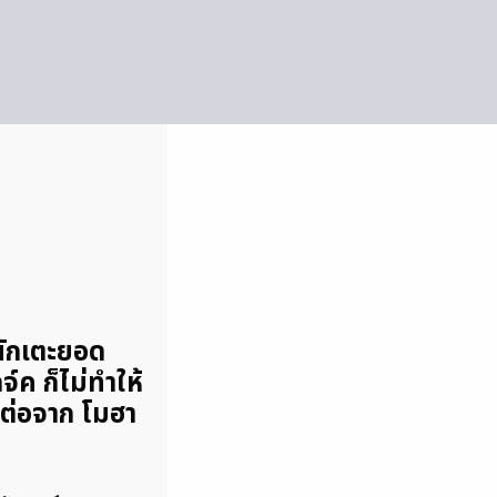
นักเตะยอด
จ์ค ก็ไม่ทำให้
งต่อจาก โมฮา