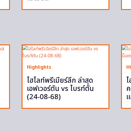
Highlights
H
ู
ไฮไลท์พรีเมียร์ลีก ล่าสุด
ไ
เอฟเวอร์ตัน vs ไบรท์ตัน
ค
(24-08-68)
แ