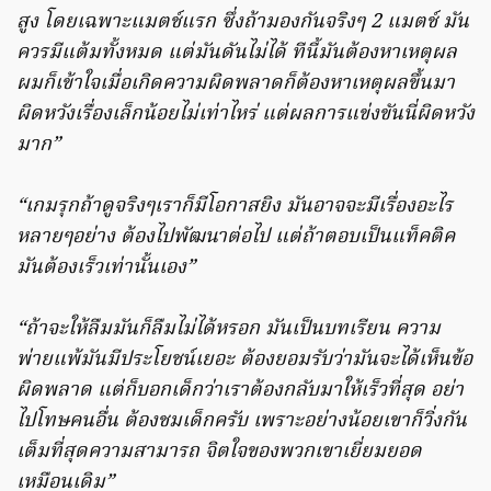
สูง โดยเฉพาะแมตช์แรก ซึ่งถ้ามองกันจริงๆ 2 แมตช์ มัน
ควรมีแต้มทั้งหมด แต่มันดันไม่ได้ ทีนี้มันต้องหาเหตุผล
ผมก็เข้าใจเมื่อเกิดความผิดพลาดก็ต้องหาเหตุผลขึ้นมา
ผิดหวังเรื่องเล็กน้อยไม่เท่าไหร่ แต่ผลการแข่งขันนี่ผิดหวัง
มาก”
“เกมรุกถ้าดูจริงๆเราก็มีโอกาสยิง มันอาจจะมีเรื่องอะไร
หลายๆอย่าง ต้องไปพัฒนาต่อไป แต่ถ้าตอบเป็นแท็คติค
มันต้องเร็วเท่านั้นเอง”
“ถ้าจะให้ลืมมันก็ลืมไม่ได้หรอก มันเป็นบทเรียน ความ
พ่ายแพ้มันมีประโยชน์เยอะ ต้องยอมรับว่ามันจะได้เห็นข้อ
ผิดพลาด แต่ก็บอกเด็กว่าเราต้องกลับมาให้เร็วที่สุด อย่า
ไปโทษคนอื่น ต้องชมเด็กครับ เพราะอย่างน้อยเขาก็วิ่งกัน
เต็มที่สุดความสามารถ จิตใจของพวกเขาเยี่ยมยอด
เหมือนเดิม”