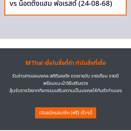
vs น็อตติ้งแฮม ฟอเรสต์ (24-08-68)
MThai เชื่อในสิ่งที่ทำ ทำในสิ่งที่เชื่อ
รับข่าวสารเลขมงคล สถิติเลขดัง ดวงรายวัน รายเดือน รายปี
พร้อมแนะนำวิธีเสริมดวง
ลุ้นรับรางวัลจากกิจกรรมเสริมความเป็นมงคลให้กับตัวท่านเอง
เปิดสมัครสมาชิก (ฟรี) เร็วๆนี้