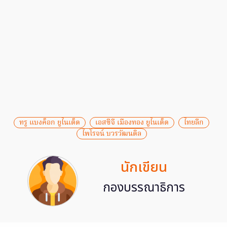
ทรู แบงค็อก ยูไนเต็ด
เอสซีจี เมืองทอง ยูไนเต็ด
ไทยลีก
ไพโรจน์ บวรวัฒนดิล
นักเขียน
กองบรรณาธิการ