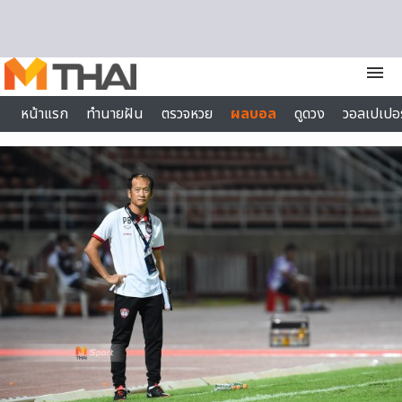
Skip to content
menu
หน้าแรก
ทำนายฝัน
ตรวจหวย
ผลบอล
ดูดวง
วอลเปเปอร
ไลฟ์สไตล์