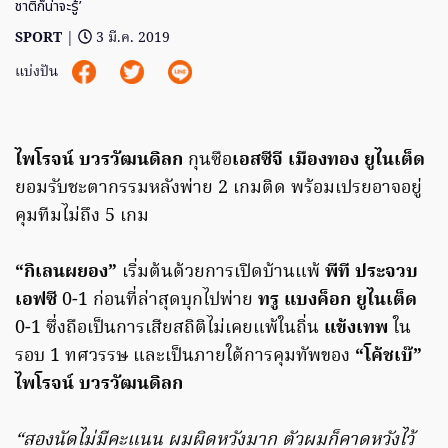
ชาติก็น่าจะรู้’
SPORT
|
3 มี.ค. 2019
แบ่งปัน
ไพโรจน์ บวรวัฒนดิลก
กุนซือ
เอสซีจี เมืองทอง ยูไนเต็ด
ยอมรับชะตากรรมหลังพ่าย 2 เกมติด พร้อมเปรยอาจอยู่
คุมทีมไม่ถึง 5 เกม
“กิเลนผยอง”
เริ่มต้นด้วยการเปิดบ้านแพ้
พีที ประจวบ
เอฟซี
0-1 ก่อนที่ล่าสุดบุกไปพ่าย
ทรู แบงค็อก ยูไนเต็ด
0-1 ซึ่งถือเป็นการเสียสถิติไม่เคยแพ้ในถิ่น
แข้งเทพ
ใน
รอบ 1 ทศวรรษ และเป็นภายใต้การคุมทัพของ
“โค้ชเบ๊”
ไพโรจน์ บวรวัฒนดิลก
“สองนัดไม่มีคะแนน ผมผิดหวังมาก ตัวผมก็คาดหวังไว้