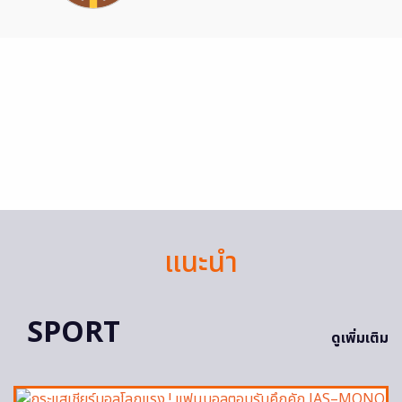
แนะนำ
SPORT
ดูเพิ่มเติม