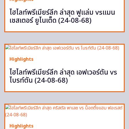
ไฮไลท์พรีเมียร์ลีก ล่าสุด ฟูแล่ม vsแมน
เชสเตอร์ ยูไนเต็ด (24-08-68)
Highlights
ไฮไลท์พรีเมียร์ลีก ล่าสุด เอฟเวอร์ตัน vs
ไบรท์ตัน (24-08-68)
Highlights