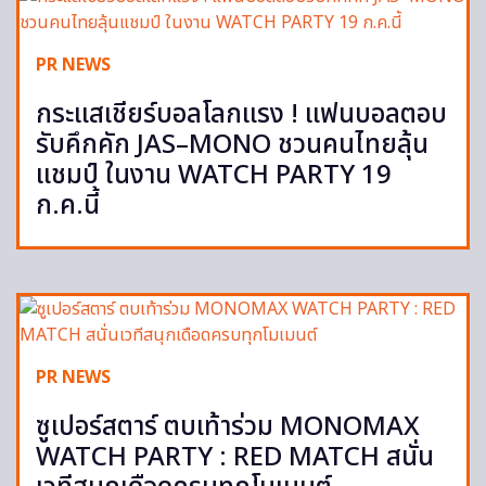
PR NEWS
กระแสเชียร์บอลโลกแรง ! แฟนบอลตอบ
รับคึกคัก JAS–MONO ชวนคนไทยลุ้น
แชมป์ ในงาน WATCH PARTY 19
ก.ค.นี้
PR NEWS
ซูเปอร์สตาร์ ตบเท้าร่วม MONOMAX
WATCH PARTY : RED MATCH สนั่น