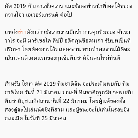
คัพ 2019 เป็นการชั่วคราว และยังคงทำหน้าที่เฮดโค้ชของ
กวางโจว เอเวอร์แกรนด์ ต่อไป
แหล่ง
ข่าว
ดังกล่าวยังรายงานอีกว่า การคุมทีมของ คันนา
วาโร จะมี มาร์เซลโล ลิปปี้ อดีตกุนซือคนเก่า รับบทเป็นที่
ปรึกษา โดยต้องการให้ทดลองงาน หากทำผลงานได้ดีจะ
เป็นแคนดิเดตแรกของกุนซือทีมชาติจีนคนใหม่ทันที
สำหรับ ไชนา คัพ 2019 ทีมชาติจีน จะประเดิมพบกับ ทีม
ชาติไทย วันที่ 21 มีนาคม ขณะที่ ทีมชาติอุรุกวัย จะพบกับ
ทีมชาติอุซเบกิสถาน วันที่ 22 มีนาคม โดยผู้แพ้ของทั้ง
สองคู่จะไปเล่นนัดชิงที่สาม และผู้ชนะจะไปเล่นในรอบชิง
ชนะเลิศ ในวันที่ 25 มีนาคม