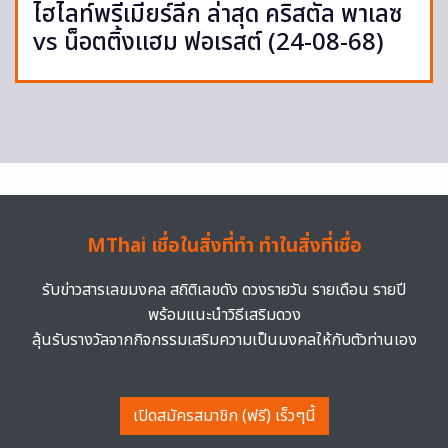
ไฮไลท์พรีเมียร์ลีก ล่าสุด คริสตัล พาเลซ
vs น็อตติ้งแฮม ฟอเรสต์ (24-08-68)
MThai เชื่อในสิ่งที่ทำ ทำในสิ่งที่เชื่อ
รับข่าวสารเลขมงคล สถิติเลขดัง ดวงรายวัน รายเดือน รายปี
พร้อมแนะนำวิธีเสริมดวง
ลุ้นรับรางวัลจากกิจกรรมเสริมความเป็นมงคลให้กับตัวท่านเอง
เปิดสมัครสมาชิก (ฟรี) เร็วๆนี้