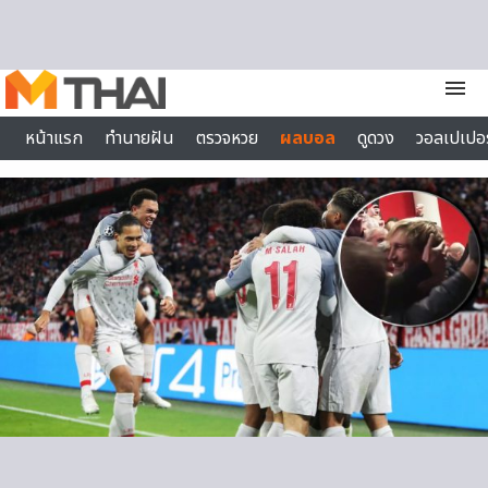
Skip to content
menu
หน้าแรก
ทำนายฝัน
ตรวจหวย
ผลบอล
ดูดวง
วอลเปเปอร
ไลฟ์สไตล์