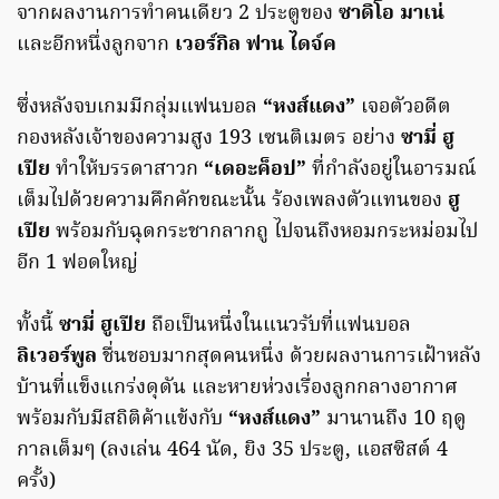
จากผลงานการทำคนเดียว 2 ประตูของ
ซาดิโอ มาเน่
และอีกหนึ่งลูกจาก
เวอร์กิล ฟาน ไดจ์ค
ซึ่งหลังจบเกมมีกลุ่มแฟนบอล
“หงส์แดง”
เจอตัวอดีต
กองหลังเจ้าของความสูง 193 เซนติเมตร อย่าง
ซามี่ ฮู
เปีย
ทำให้บรรดาสาวก
“เดอะค็อป”
ที่กำลังอยู่ในอารมณ์
เต็มไปด้วยความคึกคักขณะนั้น ร้องเพลงตัวแทนของ
ฮู
เปีย
พร้อมกับฉุดกระชากลากถู ไปจนถึงหอมกระหม่อมไป
อีก 1 ฟอดใหญ่
ทั้งนี้
ซามี่ ฮูเปีย
ถือเป็นหนึ่งในแนวรับที่แฟนบอล
ลิเวอร์พูล
ชื่นชอบมากสุดคนหนึ่ง ด้วยผลงานการเฝ้าหลัง
บ้านที่แข็งแกร่งดุดัน และหายห่วงเรื่องลูกกลางอากาศ
พร้อมกับมีสถิติค้าแข้งกับ
“หงส์แดง”
มานานถึง 10 ฤดู
กาลเต็มๆ (ลงเล่น 464 นัด, ยิง 35 ประตู, แอสซิสต์ 4
ครั้ง)