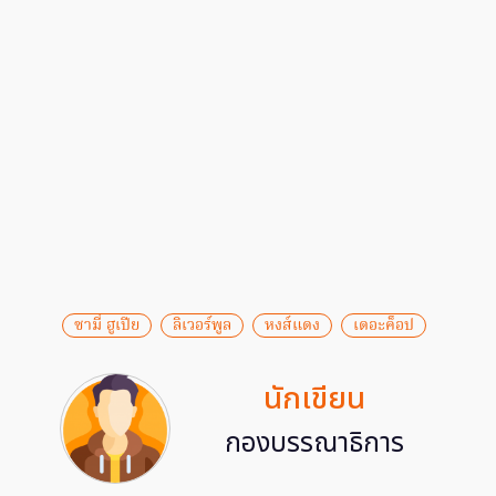
ซามี่ ฮูเปีย
ลิเวอร์พูล
หงส์แดง
เดอะค็อป
นักเขียน
กองบรรณาธิการ