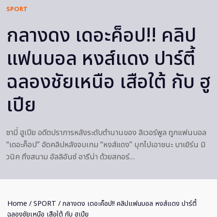
SPORT
กลางดง เดอะค็อป!! คลิป
แฟนบอล หงส์แดง ปาร์ตี้
ฉลองชัยเหนือ เสือใต้ กับ ฮู
เปีย
ซามี่ ฮูเปีย อดีตปราการหลังระดับตำนานของ ลิเวอร์พูล ถูกแฟนบอล
“เดอะค็อป” อัดคลิปหลังจบเกม “หงส์แดง” บุกไปเอาชนะ บาเยิร์น มิ
วนิค ถึงสนาม อัลลิอันซ์ อารีน่า ด้วยสกอร์…
Home
/
SPORT
/ กลางดง เดอะค็อป!! คลิปแฟนบอล หงส์แดง ปาร์ตี้
ฉลองชัยเหนือ เสือใต้ กับ ฮูเปีย