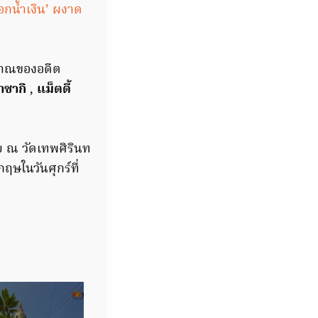
งจอกน้ำเงิน’ ผงาด
ญญาณของอดีต
าซากิ
,
แม็ตตี้
ย ณ วัดเทพศิรินท
ฤษในวันศุกร์ที่