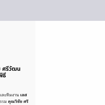
ย ศรีวัฒน
ิธี
นและทีมงาน
เลส
ิธรรม
คุณวิชัย ศรี