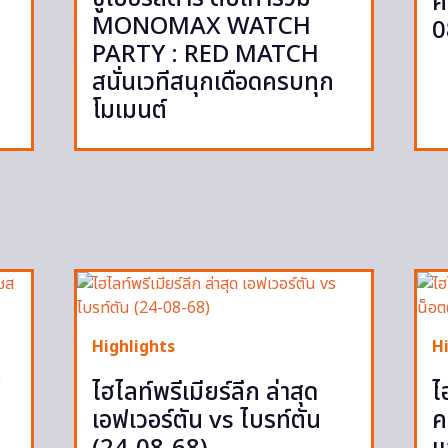
ค
MONOMAX WATCH
0
PARTY : RED MATCH
สนั่นเวทีสนุกเดือดครบทุก
โมเมนต์
Highlights
H
ู
ไฮไลท์พรีเมียร์ลีก ล่าสุด
ไ
เอฟเวอร์ตัน vs ไบรท์ตัน
ค