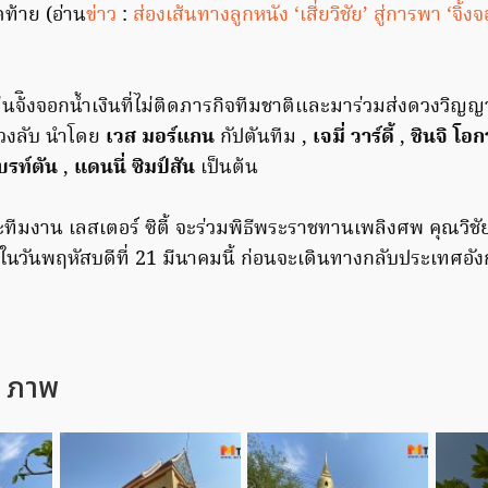
ดท้าย (อ่าน
ข่าว
:
ส่องเส้นทางลูกหนัง ‘เสี่ยวิชัย’ สู่การพา ‘จิ้
ล่นจ้ิงจอกน้ำเงินที่ไม่ติดภารกิจทีมชาติและมาร่วมส่งดวงวิ
่วงลับ นำโดย
เวส มอร์แกน
กัปตันทีม ,
เจมี่ วาร์ดี้
,
ชินจิ โอก
บรท์ตัน
,
แดนนี่ ซิมป์สัน
เป็นต้น
ทีมงาน เลสเตอร์ ซิตี้ จะร่วมพิธีพระราชทานเพลิงศพ คุณวิชั
นวันพฤหัสบดีที่ 21 มีนาคมนี้ ก่อนจะเดินทางกลับประเทศอังก
4 ภาพ