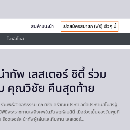
สินค้าแนะนำ
เปิดสมัครสมาชิก (ฟรี) เร็วๆ นี้
ไลฟ์สไตล์
ำทัพ เลสเตอร์ ซิตี้ ร่วม
 คุณวิชัย คืนสุดท้าย
ตี้ ร่วมพิธีสวดอภิธรรม คุณวิชัย ศรีวัฒนประภา อดีตประธานสโมสรผู้
มีพิธีพระราชทานเพลิงศพในวันพฤหัสบดีนี้ เมื่อช่วงเย็นของวันพุธที่
 ร็อดเจอร์ส นำทัพผู้เล่นและทีมงาน เลสเตอร์…