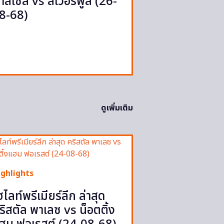
าสเซิล vs ลิเวอร์พูล (26-
8-68)
ดูเพิ่มเติม
ighlights
ฮไลท์พรีเมียร์ลีก ล่าสุด
ริสตัล พาเลซ vs น็อตติ้ง