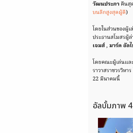
วัฒนประภา
คืนสุ
บนลีกสูงสุดผู้ดี
)
โดยในส่วนของผู้เ
ประธานสโมสรผู้ล
เจมส์
,
มาร์ค อัลไ
โดยคณะผู้เล่นและ
ราวาสราชวรวิหาร ใ
22 มีนาคมนี้
อัลบั้มภาพ 