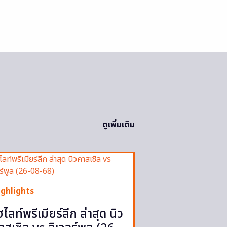
ดูเพิ่มเติม
ighlights
ฮไลท์พรีเมียร์ลีก ล่าสุด นิว