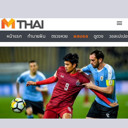
Skip to content
menu
หน้าแรก
ทำนายฝัน
ตรวจหวย
ผลบอล
ดูดวง
วอลเปเปอร
ไลฟ์สไตล์