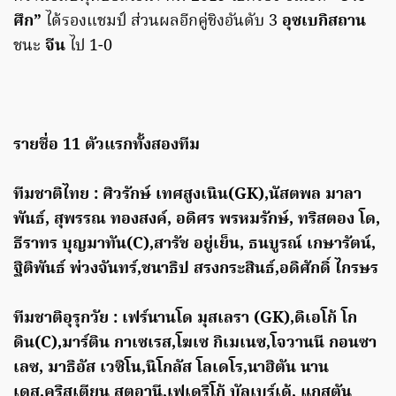
ศึก”
ได้รองแชมป์ ส่วนผลอีกคู่ชิงอันดับ 3
อุซเบกิสถาน
ชนะ
จีน
ไป 1-0
รายชื่อ 11 ตัวแรกทั้งสองทีม
ทีมชาติไทย : ศิวรักษ์ เทศสูงเนิน(GK),นัสตพล มาลา
พันธ์, สุพรรณ ทองสงค์, อดิศร พรหมรักษ์, ทริสตอง โด,
ธีราทร บุญมาทัน(C),สารัช อยู่เย็น, ธนบูรณ์ เกษารัตน์,
ฐิติพันธ์ พ่วงจันทร์,ชนาธิป สรงกระสินธ์,อดิศักดิ์ ไกรษร
ทีมชาติอุรุกวัย : เฟร์นานโด มุสเลรา (GK),ดิเอโก้ โก
ดิน(C),มาร์ติน กาเซเรส,โฆเซ กิเมเนซ,โจวานนี กอนซา
เลซ, มาธิอัส เวซิโน,นิโกลัส โลเดโร,นาฮิตัน นาน
เดส,คริสเตียน สตูอานี,เฟเดริโก้ บัลเบร์เด้, แกสตัน