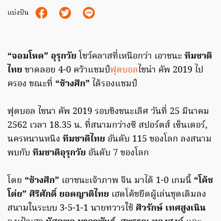
แบ่งปัน
“จอมโหด” อุรุกวัย
โชว์คลาสที่เหนือกว่า เอาชนะ
ทีมชาติ
ไทย
ขาดลอย 4-0 คว้าแชมป์
ฟุตบอล
ไชน่า คัพ 2019 ไป
ครอง ขณะที่
“ช้างศึก”
ได้รองแชมป์
ฟุตบอล ไชนา คัพ 2019 รอบชิงชนะเลิศ วันที่ 25 มีนาคม
2562 เวลา 18.35 น. ที่สนามกว่างซี สปอร์ตส์ เซ็นเตอร์,
นครหนานหนิง
ทีมชาติไทย
อันดับ 115 ของโลก ลงสนาม
พบกับ
ทีมชาติอุรุกวัย
อันดับ 7 ของโลก
โดย
“ช้างศึก”
เอาชนะเจ้าภาพ จีน มาได้ 1-0 เกมนี้
“โค้ช
โต่ย” ศิริศักดิ์ ยอดญาติไทย
เฮดโค้ชยึดผู้เล่นชุดเดิมลง
สนามในระบบ 3-5-1-1 นายทวารใช้
ศิวรักษ์ เทศสูงเนิน