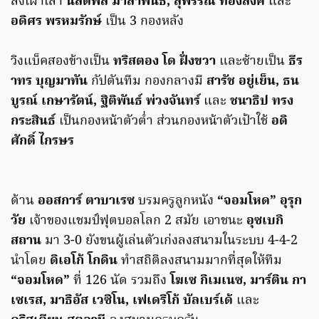
ลงเฝ้าเสา
นัสตพล มาลาพันธ์, สุพรรณ ทองสงค์
และ
อดิศร พรหมรักษ์
เป็น 3 กองหลัง
วิงแบ็คสองข้างเป็น
ทริสตอง โด ฝั่งขวา
และซ้ายเป็น
ธีร
าทร บุญมาทัน
กัปตันทีม กองกลางมี
สารัช อยู่เย็น, ธน
บูรณ์ เกษารัตน์, ฐิติพันธ์ พ่วงจันทร์
และ
ชนาธิป ทรง
กระสินธ์
เป็นกองหน้าตัวต่ำ ส่วนกองหน้าตัวเป้าใช้
อดิ
ศักดิ์ ไกรษร
ด้าน
ออสการ์ ตาบาเรซ
บรมครูลูกหนัง
“จอมโหด” อุรุก
วัย
เจ้าของแชมป์ฟุตบอลโลก 2 สมัย เอาชนะ
อุซเบกิ
สถาน
มา 3-0 ยังขนผู้เล่นตัวเก่งลงสนามในระบบ 4-4-2
นำโดย
ดิเอโก้ โกดิน
ทำสถิติลงสนามมากที่สุดให้ทีม
“จอมโหด”
ที่ 126 นัด รวมถึง
โฆเซ กิเมเนซ, มาร์ติน กา
เซเรส, มาธิอัส เวซิโน, เฟเดริโก้ บัลเบร์เด้
และ