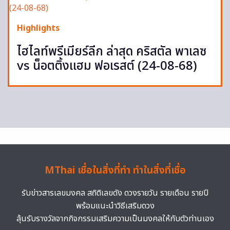
Highlights
ไฮไลท์พรีเมียร์ลีก ล่าสุด คริสตัล พาเลซ
vs น็อตติ้งแฮม ฟอเรสต์ (24-08-68)
MThai เชื่อในสิ่งที่ทำ ทำในสิ่งที่เชื่อ
รับข่าวสารเลขมงคล สถิติเลขดัง ดวงรายวัน รายเดือน รายปี
พร้อมแนะนำวิธีเสริมดวง
ลุ้นรับรางวัลจากกิจกรรมเสริมความเป็นมงคลให้กับตัวท่านเอง