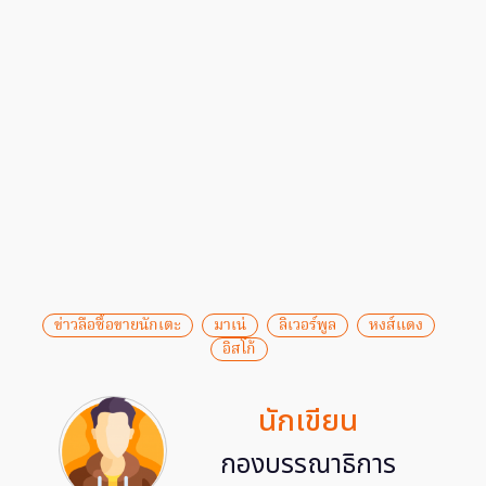
ข่าวลือซื้อขายนักเตะ
มาเน่
ลิเวอร์พูล
หงส์แดง
อิสโก้
นักเขียน
กองบรรณาธิการ