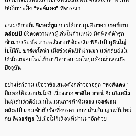
โก้
เป็นข้อเสนอแลกเปลี่ยนแบบไม่มีเม็ดเงินเข้ามาพัวพัน
ให้กับทางฝั่ง
“หงส์แดง”
พิจารณา
ขณะเดียวกัน
ลิเวอร์พูล
ภายใต้การคุมทีมของ
เจอร์เกน
คล็อปป์
ยังคงควานหาผู้เล่นในตำแหน่ง มิดฟิลด์ตัวรุก
เข้ามาเสริมทัพ ภายหลังจากที่ต้องเสีย
ฟิลิปเป้ คูตินโญ่
ไปให้กับ
บาร์เซโลน่า
เมื่อช่วงต้นปีที่ผ่านมา แต่กลับยังไม่
ได้นักเตะคนใหม่เข้ามาปิดบาดแผลในจุดดังกล่าวจนถึง
ปัจจุบัน
อย่างไรก็ตาม เชื่อว่าข้อเสนอดังกล่าวอาจถูก
“หงส์แดง”
ปัดตกโต๊ะแบบไม่ใยดี เนื่องจาก
ซาดิโอ มาเน่
ถือเป็นหนึ่ง
ในผู้เล่นตัวคีย์แมนในแผนการทำทีมของ
เจอร์เกน
คล็อปป์
แถมเจ้าตัวยังเพิ่งจรดปากกาเซ็นสัญญาฉบับใหม่
กับ
ลิเวอร์พูล
ไปเมื่อไม่กี่เดือนที่ผ่านมาอีกด้วย