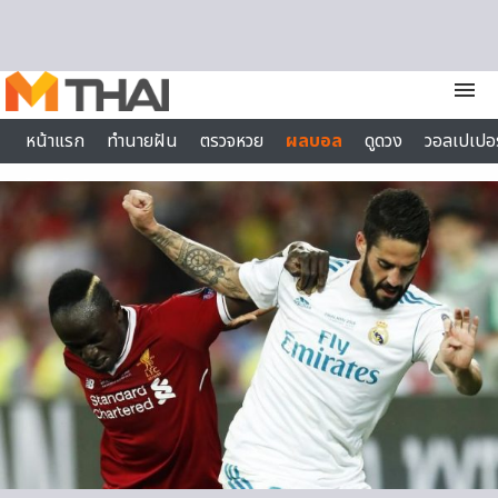
Skip to content
menu
หน้าแรก
ทำนายฝัน
ตรวจหวย
ผลบอล
ดูดวง
วอลเปเปอร
ไลฟ์สไตล์