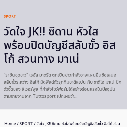
SPORT
วัดใจ JK!! ซีดาน หัวใส
พร้อมปิดบัญชีสลับขั้ว อิส
โก้ สวนทาง มาเน่
“ราชันชุดขาว” เรอัล มาดริด ตกเป็นข่าวกำลังวางแผนยื่นข้อเสนอ
สลับขั้วระหว่าง อิสโก้ มิดฟิลด์ตัวรุกทีมชาติสเปน กับ ซาดิโอ มาเน่ ปีก
ตัวจี๊ดของ ลิเวอร์พูล ที่กำลังโชว์ฟอร์มได้อย่างร้อนแรงในปัจจุบัน
ตามรายงานจาก Tuttosport เปิดเผยว่า…
Home
/
SPORT
/ วัดใจ JK!! ซีดาน หัวใสพร้อมปิดบัญชีสลับขั้ว อิสโก้ สวน