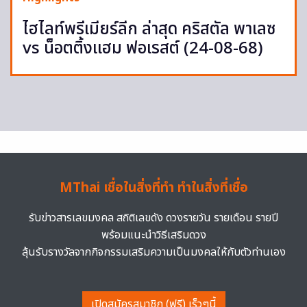
ไฮไลท์พรีเมียร์ลีก ล่าสุด คริสตัล พาเลซ
vs น็อตติ้งแฮม ฟอเรสต์ (24-08-68)
MThai เชื่อในสิ่งที่ทำ ทำในสิ่งที่เชื่อ
รับข่าวสารเลขมงคล สถิติเลขดัง ดวงรายวัน รายเดือน รายปี
พร้อมแนะนำวิธีเสริมดวง
ลุ้นรับรางวัลจากกิจกรรมเสริมความเป็นมงคลให้กับตัวท่านเอง
เปิดสมัครสมาชิก (ฟรี) เร็วๆนี้