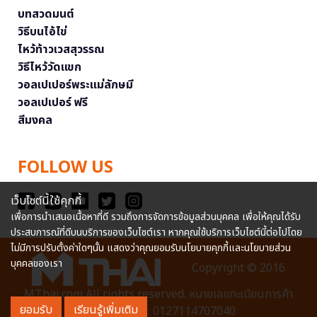
บทสวดมนต์
วิธีบนไอ้ไข่
ไหว้ท้าวเวสสุวรรณ
วิธีไหว้วัดแขก
วอลเปเปอร์พระแม่ลักษมี
วอลเปเปอร์ ฟรี
สีมงคล
FOLLOW US
เว็บไซต์นี้ใช้คุกกี้
เพื่อการนำเสนอเนื้อหาที่ดี รวมถึงการจัดการข้อมูลส่วนบุคคล เพื่อให้คุณได้รับ
ประสบการณ์ที่ดีบนบริการของเว็บไซต์เรา หากคุณใช้บริการเว็บไซต์นี้ต่อไปโดย
ไม่มีการปรับตั้งค่าใดๆนั้น แสดงว่าคุณยอมรับนโยบายคุกกี้และนโยบายส่วน
บุคคลของเรา
Copyright © 2016
MThai.com All rights reserved. หมายเลขทะเบียนการค้า
ยอมรับ
เรียนรู้เพิ่มเติม
อิเล็กทรอนิกส์ : 0127114707040