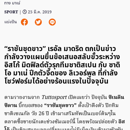
ทาง มาเน่
SPORT
|
25 มี.ค. 2019
แบ่งปัน
“ราชันชุดขาว” เรอัล มาดริด ตกเป็นข่าว
กำลังวางแผนยื่นข้อเสนอสลับขั้วระหว่าง
อิสโก้ มิดฟิลด์ตัวรุกทีมชาติสเปน กับ ซาดิ
โอ มาเน่ ปีกตัวจี๊ดของ ลิเวอร์พูล ที่กำลัง
โชว์ฟอร์มได้อย่างร้อนแรงในปัจจุบัน
ตามรายงานจาก
Tuttosport
เปิดเผยว่า ปัจจุบัน
ซีเนดีน
ซีดาน
บิ๊กบอสของ
“ราชันชุดขาว”
ตั้งเป้าดึงตัว ปีกทีม
ชาติเซเนกัล วัย 26 ปี เข้ามาเสริมทัพเป็นเบอร์ต้นๆใน
ตลาดซื้อขายนักเตะช่วงซัมเมอร์นี้ โดยพร้อมปล่อยตัว
อิส