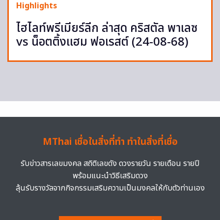
Highlights
ไฮไลท์พรีเมียร์ลีก ล่าสุด คริสตัล พาเลซ
vs น็อตติ้งแฮม ฟอเรสต์ (24-08-68)
MThai เชื่อในสิ่งที่ทำ ทำในสิ่งที่เชื่อ
รับข่าวสารเลขมงคล สถิติเลขดัง ดวงรายวัน รายเดือน รายปี
พร้อมแนะนำวิธีเสริมดวง
ลุ้นรับรางวัลจากกิจกรรมเสริมความเป็นมงคลให้กับตัวท่านเอง