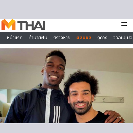
Skip to content
menu
หน้าแรก
ทำนายฝัน
ตรวจหวย
ผลบอล
ดูดวง
วอลเปเปอร
ไลฟ์สไตล์