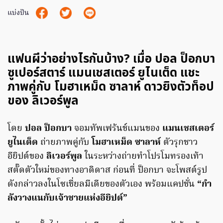
แบ่งปัน
แฟนผีว่าอย่างไรกันบ้าง? เมื่อ ปอล ป็อกบา
ซูเปอร์สตาร์ แมนเชสเตอร์ ยูไนเต็ด แชะ
ภาพคู่กับ โมฮาเหม็ด ซาลาห์ ดาวยิงตัวท็อป
ของ ลิเวอร์พูล
โดย
ปอล ป็อกบา
จอมทัพเฟร้นช์แมนของ
แมนเชสเตอร์
ยูไนเต็ด
ถ่ายภาพคู่กับ
โมฮาเหม็ด ซาลาห์
ตัวรุกชาว
อียิปต์ของ
ลิเวอร์พูล
ในระหว่างถ่ายทำโปรโมทรองเท้า
สตั๊ดตัวใหม่ของทางอาดิดาส ก่อนที่ ป็อกบา จะโพสต์รูป
ดังกล่าวลงในโซเชี่ยลมีเดียของตัวเอง พร้อมแคปชั่น
“กำ
ลังวางแนกับเจ้าชายแห่งอียิปต์”