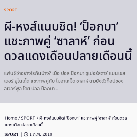
SPORT
ผี-หงส์แนบชิด! ‘ป็อกบา’
แชะภาพคู่ ‘ซาลาห์’ ก่อน
ดวลแดงเดือนปลายเดือนนี้
แฟนผีว่าอย่างไรกันบ้าง? เมื่อ ปอล ป็อกบา ซูเปอร์สตาร์ แมนเชส
เตอร์ ยูไนเต็ด แชะภาพคู่กับ โมฮาเหม็ด ซาลาห์ ดาวยิงตัวท็อปของ
ลิเวอร์พูล โดย ปอล ป็อกบา…
Home
/
SPORT
/ ผี-หงส์แนบชิด! ‘ป็อกบา’ แชะภาพคู่ ‘ซาลาห์’ ก่อนดวล
แดงเดือนปลายเดือนนี้
SPORT
|
1 ก.พ. 2019