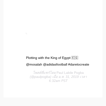
Plotting with the King of Egypt 🇪🇬
@mosalah @adidasfootball #daretocreate
โพสต์ที่แชร์โดย
Paul Labile Pogba
(@paulpogba) เมื่อ ม.ค. 31, 2019 เวลา
6:32am PST