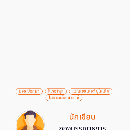
ปอล ปอกบา
ลิเวอร์พูล
แมนเชสเตอร์ ยูไนเต็ด
โมฮาเหม็ด ซาลาห์
นักเขียน
กองบรรณาธิการ