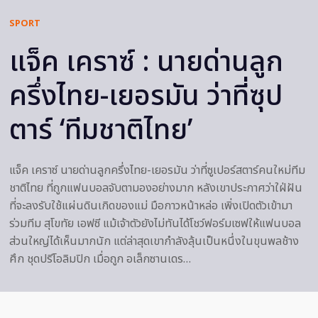
SPORT
แจ็ค เคราซ์ : นายด่านลูก
ครึ่งไทย-เยอรมัน ว่าที่ซุป
ตาร์ ‘ทีมชาติไทย’
แจ็ค เคราซ์ นายด่านลูกครึ่งไทย-เยอรมัน ว่าที่ซูเปอร์สตาร์คนใหม่ทีม
ชาติไทย ที่ถูกแฟนบอลจับตามองอย่างมาก หลังเขาประกาศว่าใฝ่ฝัน
ที่จะลงรับใช้แผ่นดินเกิดของแม่ มือกาวหน้าหล่อ เพิ่งเปิดตัวเข้ามา
ร่วมทีม สุโขทัย เอฟซี แม้เจ้าตัวยังไม่ทันได้โชว์ฟอร์มเซฟให้แฟนบอล
ส่วนใหญ่ได้เห็นมากนัก แต่ล่าสุดเขากำลังลุ้นเป็นหนึ่งในขุนพลช้าง
ศึก ชุดปรีโอลิมปิก เมื่อถูก อเล็กซานเดร…