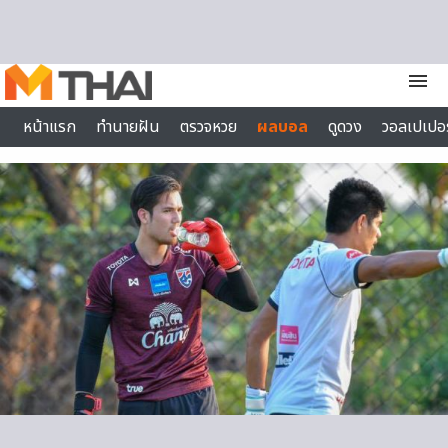
Skip to content
menu
หน้าแรก
ทำนายฝัน
ตรวจหวย
ผลบอล
ดูดวง
วอลเปเปอร
ไลฟ์สไตล์