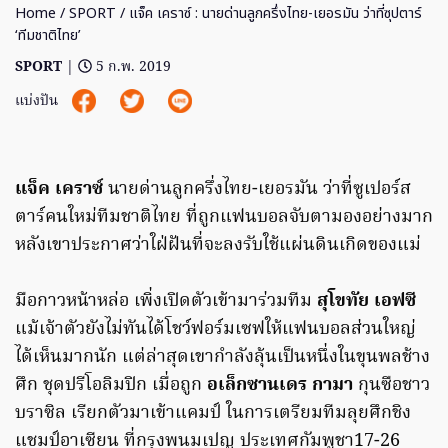
Home
/
SPORT
/ แจ็ค เคราซ์ : นายด่านลูกครึ่งไทย-เยอรมัน ว่าที่ซุปตาร์
‘ทีมชาติไทย’
SPORT
|
5 ก.พ. 2019
แบ่งปัน
แจ็ค เคราซ์
นายด่านลูกครึ่งไทย-เยอรมัน ว่าที่ซูเปอร์ส
ตาร์คนใหม่ทีมชาติไทย ที่ถูกแฟนบอลจับตามองอย่างมาก
หลังเขาประกาศว่าใฝ่ฝันที่จะลงรับใช้แผ่นดินเกิดของแม่
มือกาวหน้าหล่อ เพิ่งเปิดตัวเข้ามาร่วมทีม
สุโขทัย เอฟซี
แม้เจ้าตัวยังไม่ทันได้โชว์ฟอร์มเซฟให้แฟนบอลส่วนใหญ่
ได้เห็นมากนัก แต่ล่าสุดเขากำลังลุ้นเป็นหนึ่งในขุนพลช้าง
ศึก ชุดปรีโอลิมปิก เมื่อถูก
อเล็กซานเดร กามา
กุนซือชาว
บราซิล เรียกตัวมาเข้าแคมป์ ในการเตรียมทีมลุยศึกชิง
แชมป์อาเซียน ที่กรุงพนมเปญ ประเทศกัมพูชา17-26