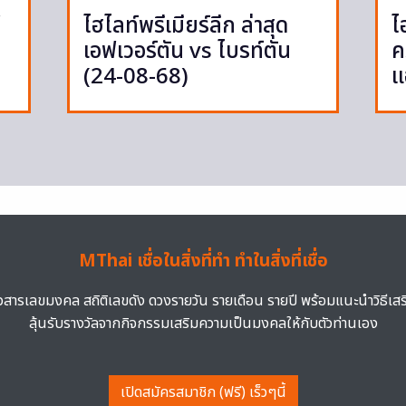
ู
ไฮไลท์พรีเมียร์ลีก ล่าสุด
ไ
เอฟเวอร์ตัน vs ไบรท์ตัน
ค
(24-08-68)
แ
MThai เชื่อในสิ่งที่ทำ ทำในสิ่งที่เชื่อ
าวสารเลขมงคล สถิติเลขดัง ดวงรายวัน รายเดือน รายปี พร้อมแนะนำวิธีเส
ลุ้นรับรางวัลจากกิจกรรมเสริมความเป็นมงคลให้กับตัวท่านเอง
เปิดสมัครสมาชิก (ฟรี) เร็วๆนี้