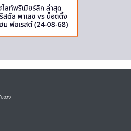
ฮไลท์พรีเมียร์ลีก ล่าสุด
ริสตัล พาเลซ vs น็อตติ้ง
ฮม ฟอเรสต์ (24-08-68)
ริมดวง