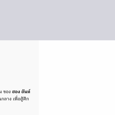
าม ของ
ฮอง อันห์
าง เพื่อสู้ศึก