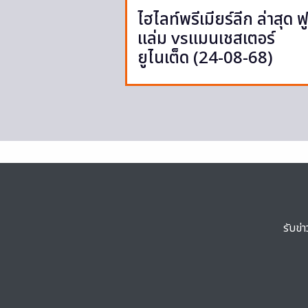
ไฮไลท์พรีเมียร์ลีก ล่าสุด ฟ
แล่ม vsแมนเชสเตอร์
ยูไนเต็ด (24-08-68)
รับข่