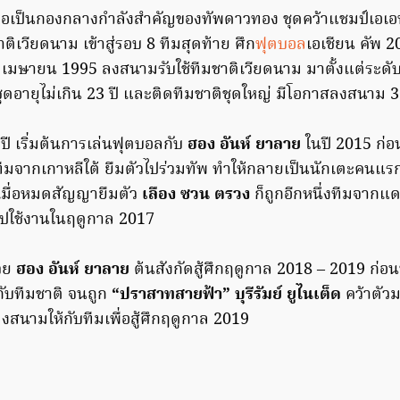
ือเป็นกองกลางกำลังสำคัญของทัพดาวทอง ชุดคว้าแชมป์เอเอฟเ
เวียดนาม เข้าสู่รอบ 8 ทีมสุดท้าย ศึก
ฟุตบอล
เอเชียน คัพ 2
 28 เมษายน 1995 ลงสนามรับใช้ทีมชาติเวียดนาม มาตั้งแต่ระดั
ดอายุไม่เกิน 23 ปี และติดทีมชาติชุดใหญ่ มีโอกาสลงสนาม 31
ปี เริ่มต้นการเล่นฟุตบอลกับ
ฮอง อันห์ ยาลาย
ในปี 2015 ก่อน
ีมจากเกาหลีใต้ ยืมตัวไปร่วมทัพ ทำให้กลายเป็นนักเตะคนแรก
 เมื่อหมดสัญญายืมตัว
เลือง ซวน ตรวง
ก็ถูกอีกหนึ่งทีมจากแด
ไปใช้งานในฤดูกาล 2017
วย
ฮอง อันห์ ยาลาย
ต้นสังกัดสู้ศึกฤดูกาล 2018 – 2019 ก่อ
กับทีมชาติ จนถูก
“ปราสาทสายฟ้า” บุรีรัมย์ ยูไนเต็ด
คว้าตัวม
งสนามให้กับทีมเพื่อสู้ศึกฤดูกาล 2019