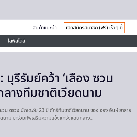
สินค้าแนะนำ
เปิดสมัครสมาชิก (ฟรี) เร็วๆ นี้
ไลฟ์สไตล์
บุรีรัมย์คว้า ‘เลือง ซวน
ลางทีมชาติเวียดนาม
 ซวน ตรวง นักเตะวัย 23 ปี ดีกรีทีมชาติเวียดนาม ของ ฮอง อันห์ ยาลาย
วียดนาม มาร่วมทัพเสริมความแข็งแกร่งแดนกลาง…