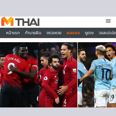
Skip to content
menu
หน้าแรก
ทำนายฝัน
ตรวจหวย
ผลบอล
ดูดวง
วอลเปเปอร
ไลฟ์สไตล์