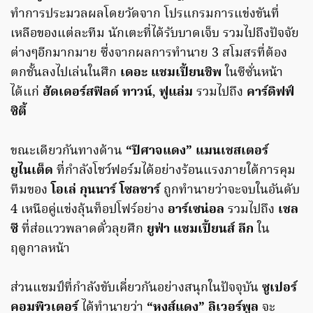
ทำการประมวลผลโดยวัดจาก โปรแกรมการแข่งขันที่
เหลือของแต่ละทีม นักเตะที่ได้รับบาดเจ็บ รวมไปถึงปัจจัย
ต่างๆอีกมากมาย ซึ่งจากผลการทำนาย 3 สโมสรที่ต้อง
ตกชั้นลงไปเล่นในศึก
เดอะ แชมเปี้ยนชิพ
ในซีซั่นหน้า
ได้แก่
ฮัดเดอร์สฟิลด์ ทาวน์
,
ฟูแล่ม
รวมไปถึง
คาร์ดิฟฟ์
ซิตี้
ขณะเดียวกันทางด้าน
“ปีศาจแดง” แมนเชสเตอร์
ยูไนเต็ด
ที่กำลังโชว์ฟอร์มได้อย่างร้อนแรงภายใต้การคุม
ทีมของ
โอเล่ กุนนาร์ โซลชาร์
ถูกทำนายว่าจะจบในอันดับ
4 เหนือคู่แข่งลุ้นท็อปโฟร์อย่าง
อาร์เซน่อล
รวมไปถึง
เชล
ซี
ที่ส่อแววพลาดตั๋วลุยศึก
ยูฟ่า แชมเปี้ยนส์ ลีก
ใน
ฤดูกาลหน้า
ส่วนแชมป์ที่กำลังขับเคี่ยวกันอย่างสนุกในปัจจุบัน
ซูเปอร์
คอมพิวเตอร์
ได้ทำนายว่า
“หงส์แดง” ลิเวอร์พูล
จะ