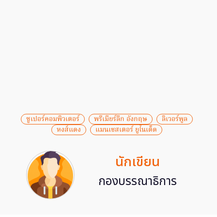
ซูเปอร์คอมพิวเตอร์
พรีเมียร์ลีก อังกฤษ
ลิเวอร์พูล
หงส์แดง
แมนเชสเตอร์ ยูไนเต็ด
นักเขียน
กองบรรณาธิการ