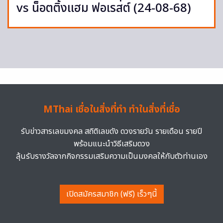
vs น็อตติ้งแฮม ฟอเรสต์ (24-08-68)
MThai เชื่อในสิ่งที่ทำ ทำในสิ่งที่เชื่อ
รับข่าวสารเลขมงคล สถิติเลขดัง ดวงรายวัน รายเดือน รายปี
พร้อมแนะนำวิธีเสริมดวง
ลุ้นรับรางวัลจากกิจกรรมเสริมความเป็นมงคลให้กับตัวท่านเอง
เปิดสมัครสมาชิก (ฟรี) เร็วๆนี้