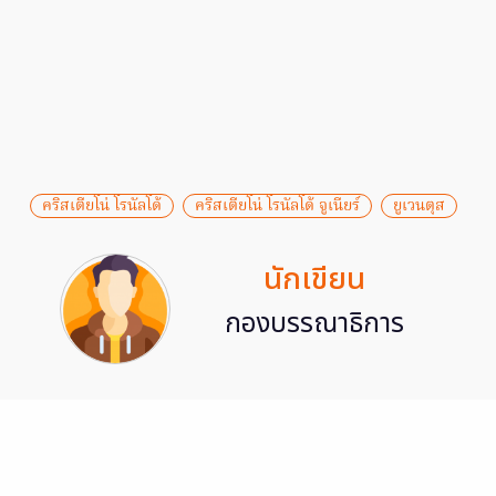
คริสเตียโน่ โรนัลโด้
คริสเตียโน่ โรนัลโด้ จูเนียร์
ยูเวนตุส
นักเขียน
กองบรรณาธิการ