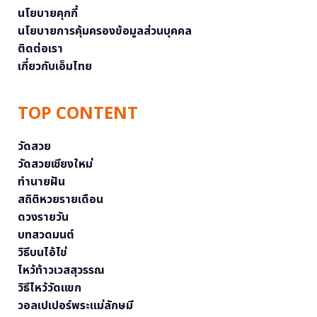
นโยบายคุกกี้
นโยบายการคุ้มครองข้อมูลส่วนบุคคล
ติดต่อเรา
เกี่ยวกับเอ็มไทย
TOP CONTENT
วัดสวย
วัดสวยเชียงใหม่
ทำนายฝัน
สถิติหวยรายเดือน
ดวงรายวัน
บทสวดมนต์
วิธีบนไอ้ไข่
ไหว้ท้าวเวสสุวรรณ
วิธีไหว้วัดแขก
วอลเปเปอร์พระแม่ลักษมี