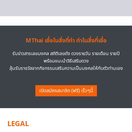
MThai เชื่อในสิ่งที่ทำ ทำในสิ่งที่เชื่อ
รับข่าวสารเลขมงคล สถิติเลขดัง ดวงรายวัน รายเดือน รายปี
พร้อมแนะนำวิธีเสริมดวง
ลุ้นรับรางวัลจากกิจกรรมเสริมความเป็นมงคลให้กับตัวท่านเอง
เปิดสมัครสมาชิก (ฟรี) เร็วๆนี้
LEGAL