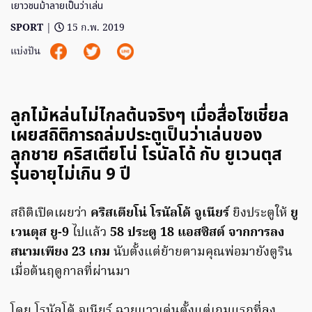
เยาวชนม้าลายเป็นว่าเล่น
SPORT
|
15 ก.พ. 2019
แบ่งปัน
ลูกไม้หล่นไม่ไกลต้นจริงๆ เมื่อสื่อโซเชี่ยล
เผยสถิติการถล่มประตูเป็นว่าเล่นของ
ลูกชาย คริสเตียโน่ โรนัลโด้ กับ ยูเวนตุส
รุ่นอายุไม่เกิน 9 ปี
สถิติเปิดเผยว่า
คริสเตียโน่ โรนัลโด้ จูเนียร์
ยิงประตูให้
ยู
เวนตุส ยู-9
ไปแล้ว
58 ประตู 18 แอสซิสต์ จากการลง
สนามเพียง 23 เกม
นับตั้งแต่ย้ายตามคุณพ่อมายังตูริน
เมื่อต้นฤดูกาลที่ผ่านมา
โดย โรนัลโด้ จูเนียร์ ฉายแววเด่นตั้งแต่เกมแรกที่ลง