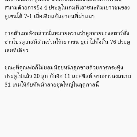
สนามด้วยการยิง 4 ประตูในเกมที่เอาชนะทีมเยาวชนของ
ลูเซนโต้ 7-1 เมื่อเดือนกันยายนที่ผ่านมา
จากตัวเลขดังกล่าวนั่นหมายความว่าลูกชายของสตาร์ดัง
ชาวโปรตุเกสมีส่วนร่วมให้เยาวชน ยูเว่ ไปทั้งสิ้น 76 ประตู
เลยทีเดียว
ขณะที่คุณพ่อก็ไม่ยอมน้อยหน้าลูกชายด้วยการกระทุ้ง
ประตูไปแล้ว 20 ลูก กับอีก 11 แอสซิสต์ จากการลงสนาม
31 เกมให้กับทัพม้าลายชุดใหญ่ในฤดูกาลนี้