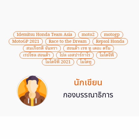
Idemitsu Honda Team Asia
moto2
motogp
MotoGP 2021
Race to the Dream
Repsol Honda
สมเกียรติ จันทรา
ฮอนด้า เรซ ทู เดอะ ดรีม
เรปโซล ฮอนด้า
โปล เอสปาร์กาโร
โมโตจีพี
โมโตจีพี 2021
โมโตทู
นักเขียน
กองบรรณาธิการ