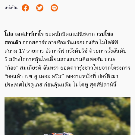
แบ่งปัน
โปล เอสปาร์กาโร
ยอดนักบิดสแปนิชจาก
เรปโซล
ฮอนด้า
ออกสตาร์ทการซ้อมวันแรกของศึก โมโตจีพี
สนาม 17 รายการ อัลการ์ฟ กรังด์ปรีซ์ ด้วยการรั้งอันดับ
5 สร้างโอกาสลุ้นโพเดี้ยมสองสนามติดต่อกัน ขณะ
“ก้อง” สมเกียรติ จันทรา ยอดดาวรุ่งชาวไทยจากโครงการ
“ฮอนด้า เรซ ทู เดอะ ดรีม” เจองานหนักที่ ปอร์ติเมา
ประเทศโปรตุเกส ก่อนลุ้นแต้ม โมโตทู สุดสัปดาห์นี้