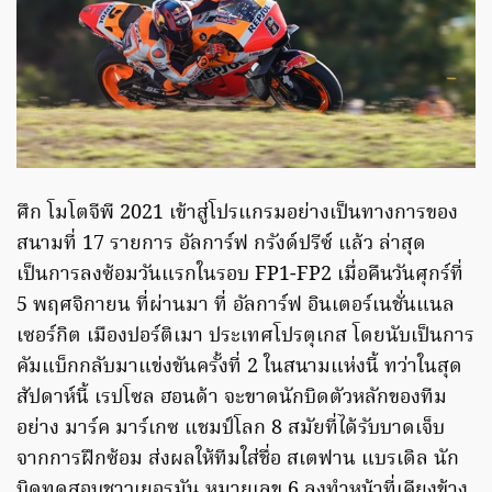
ศึก โมโตจีพี 2021 เข้าสู่โปรแกรมอย่างเป็นทางการของ
สนามที่ 17 รายการ อัลการ์ฟ กรังด์ปรีซ์ แล้ว ล่าสุด
เป็นการลงซ้อมวันแรกในรอบ FP1-FP2 เมื่อคืนวันศุกร์ที่
5 พฤศจิกายน ที่ผ่านมา ที่ อัลการ์ฟ อินเตอร์เนชั่นแนล
เซอร์กิต เมืองปอร์ติเมา ประเทศโปรตุเกส โดยนับเป็นการ
คัมแบ็กกลับมาแข่งขันครั้งที่ 2 ในสนามแห่งนี้ ทว่าในสุด
สัปดาห์นี้ เรปโซล ฮอนด้า จะขาดนักบิดตัวหลักของทีม
อย่าง มาร์ค มาร์เกซ แชมป์โลก 8 สมัยที่ได้รับบาดเจ็บ
จากการฝึกซ้อม ส่งผลให้ทีมใส่ชื่อ สเตฟาน แบรเดิล นัก
บิดทดสอบชาวเยอรมัน หมายเลข 6 ลงทำหน้าที่เคียงข้าง