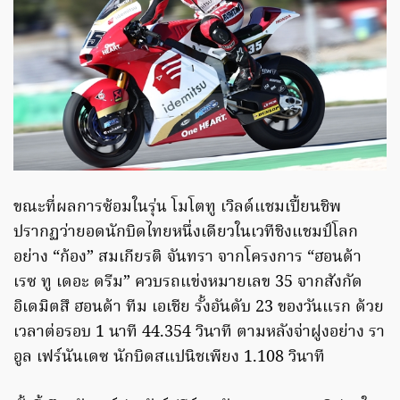
ขณะที่ผลการซ้อมในรุ่น โมโตทู เวิลด์แชมเปี้ยนชิพ
ปรากฏว่ายอดนักบิดไทยหนึ่งเดียวในเวทีชิงแชมป์โลก
อย่าง “ก้อง” สมเกียรติ จันทรา จากโครงการ “ฮอนด้า
เรซ ทู เดอะ ดรีม” ควบรถแข่งหมายเลข 35 จากสังกัด
อิเดมิตสึ ฮอนด้า ทีม เอเชีย รั้งอันดับ 23 ของวันแรก ด้วย
เวลาต่อรอบ 1 นาที 44.354 วินาที ตามหลังจ่าฝูงอย่าง รา
อูล เฟร์นันเดซ นักบิดสแปนิชเพียง 1.108 วินาที