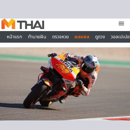
Skip to content
menu
หน้าแรก
ทำนายฝัน
ตรวจหวย
ผลบอล
ดูดวง
วอลเปเปอร
ไลฟ์สไตล์