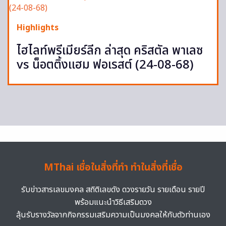
Highlights
ไฮไลท์พรีเมียร์ลีก ล่าสุด คริสตัล พาเลซ
vs น็อตติ้งแฮม ฟอเรสต์ (24-08-68)
MThai เชื่อในสิ่งที่ทำ ทำในสิ่งที่เชื่อ
รับข่าวสารเลขมงคล สถิติเลขดัง ดวงรายวัน รายเดือน รายปี
พร้อมแนะนำวิธีเสริมดวง
ลุ้นรับรางวัลจากกิจกรรมเสริมความเป็นมงคลให้กับตัวท่านเอง