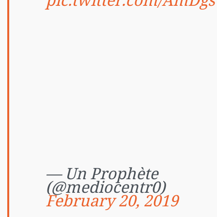
pic.twitter.com/AmDg
— Un Prophète
(@mediocentr0)
February 20, 2019