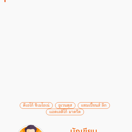
ดีเอโก้ ซิเมโอเน่
ยูเวนตุส
แชมเปี้ยนส์ ลีก
แอตเลติโก้ มาดริด
นักเขียน