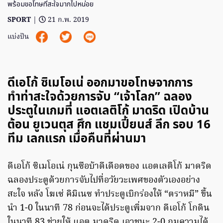
พร้อมขอโทษที่สะใจมากไปหน่อย
SPORT
|
21 ก.พ. 2019
แบ่งปัน
ดีเอโก้ ซิเมโอเน่ ออกมาขอโทษจากการ
ทำท่าสะใจด้วยการจับ “เจ้าโลก” ฉลอง
ประตูในเกมที่ แอตเลติโก้ มาดริด เปิดบ้าน
ต้อน ยูเวนตุส ศึก แชมเปี้ยนส์ ลีก รอบ 16
ทีม เลกแรก เมื่อคืนที่ผ่านมา
ดีเอโก้ ซิเมโอเน่ กุนซือบ้าดีเดือดของ แอตเลติโก้ มาดริด
ฉลองประตูด้วยการจับไปที่อวัยวะเพศของตัวเองอย่าง
สะใจ หลัง โฆเซ่ คิมิเนซ ทำประตูเบิกร่องให้ “ตราหมี” ขึ้น
นำ 1-0 ในนาที 78 ก่อนจะได้ประตูเพิ่มจาก ดีเอโก้ โกดิน
ในนาที 83 ช่วยให้ แอต.มาดริด เอาชนะ 2-0 กุมความได้