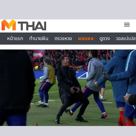
Skip to content
menu
หน้าแรก
ทำนายฝัน
ตรวจหวย
ผลบอล
ดูดวง
วอลเปเปอร
ไลฟ์สไตล์