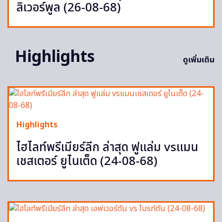
ลิเวอร์พูล (26-08-68)
Highlights
ดูเพิ่มเติม
Highlights
ไฮไลท์พรีเมียร์ลีก ล่าสุด ฟูแล่ม vsแมน
เชสเตอร์ ยูไนเต็ด (24-08-68)