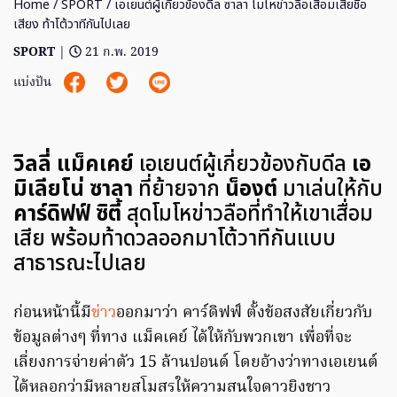
Home
/
SPORT
/ เอเยนต์ผู้เกี่ยวข้องดีล ซาลา โมโหข่าวลือเสื่อมเสียชื่อ
เสียง ท้าโต้วาทีกันไปเลย
SPORT
|
21 ก.พ. 2019
แบ่งปัน
วิลลี่ แม็คเคย์
เอเยนต์ผู้เกี่ยวข้องกับดีล
เอ
มิเลียโน่ ซาลา
ที่ย้ายจาก
น็องต์
มาเล่นให้กับ
คาร์ดิฟฟ์ ซิตี้
สุดโมโหข่าวลือที่ทำให้เขาเสื่อม
เสีย พร้อมท้าดวลออกมาโต้วาทีกันแบบ
สาธารณะไปเลย
ก่อนหน้านี้มี
ข่าว
ออกมาว่า คาร์ดิฟฟ์ ตั้งข้อสงสัยเกี่ยวกับ
ข้อมูลต่างๆ ที่ทาง แม็คเคย์ ได้ให้กับพวกเขา เพื่อที่จะ
เลี่ยงการจ่ายค่าตัว 15 ล้านปอนด์ โดยอ้างว่าทางเอเยนต์
ได้หลอกว่ามีหลายสโมสรให้ความสนใจดาวยิงชาว