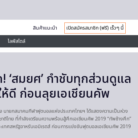
สินค้าแนะนำ
เปิดสมัครสมาชิก (ฟรี) เร็วๆ นี้
ไลฟ์สไตล์
ัด! ‘สมยศ’ กำชับทุกส่วนดูแล
ให้ดี ก่อนลุยเอเชียนคัพ
์ม่วง นายกสมาคมกีฬาฟุตบอลแห่งประเทศไทยฯ ได้แสดงความเป็นห่วง
ติไทย ที่กำลังเตรียมความพร้อมสู้ศึกเอเชียนคัพ 2019​ “ทัพช้างศึก”
่ประเทศสหรัฐอาหรับเอมิเรตส์ ก่อนการแข่งขันฟุตบอลเอเชียนคัพ 2019