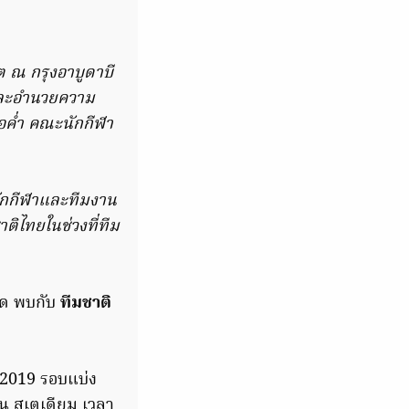
 ณ กรุงอาบูดาบี
อและอำนวยความ
้อค่ำ คณะนักกีฬา
นักกีฬาและทีมงาน
ิไทยในช่วงที่ทีม
นัด พบกับ
ทีมชาติ
2019 รอบแบ่ง
น สเตเดียม เวลา