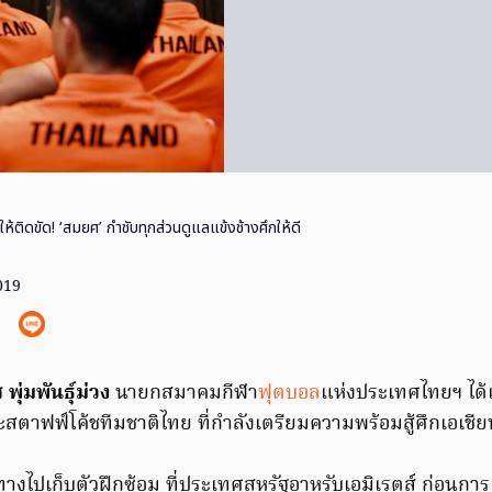
ให้ติดขัด! ‘สมยศ’ กำชับทุกส่วนดูแลแข้งช้างศึกให้ดี
019
ุ่มพันธุ์ม่วง
นายกสมาคมกีฬา
ฟุตบอล
แห่งประเทศไทยฯ ได
สตาฟฟ์โค้ชทีมชาติไทย ที่กำลังเตรียมความพร้อมสู้ศึกเอเชีย
างไปเก็บตัวฝึกซ้อม ที่ประเทศสหรัฐอาหรับเอมิเรตส์ ก่อนกา