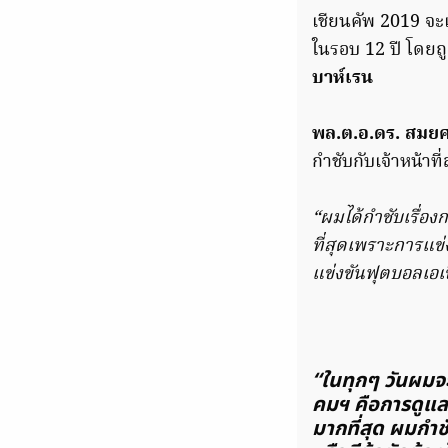
เชียนคัพ 2019 จะเร
ในรอบ 12 ปี โดยถูก
บาห์เรน
พล.ต.อ.ดร. สมยศ พ
กำชับกับเจ้าหน้าท
“ผมได้กำชับเรื่อ
ที่สุดเพราะการแข่
แข่งขันฟุตบอลเอเชี
“ในทุกๆ​ วันผมจะ
คมฯ คือการดูแล
มากที่สุด​ ผมกำช