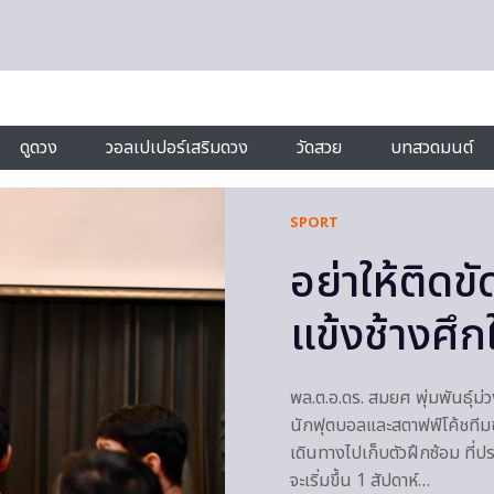
ดูดวง
วอลเปเปอร์เสริมดวง
วัดสวย
บทสวดมนต์
SPORT
อย่าให้ติดข
แข้งช้างศึก
พล.ต.อ.ดร. สมยศ พุ่มพันธุ
นักฟุตบอลและสตาฟฟ์โค้ชทีมชา
เดินทางไปเก็บตัวฝึกซ้อม ที
จะเริ่มขึ้น 1 สัปดาห์…