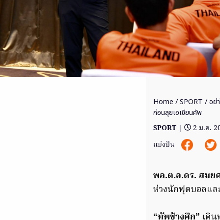
Home
/
SPORT
/ อย่า
ก่อนลุยเอเชียนคัพ
SPORT
|
2 ม.ค. 2
แบ่งปัน
พล.ต.อ.ดร. สมยศ พ
ห่วงนักฟุตบอลและ
“ทัพช้างศึก”
เดินท