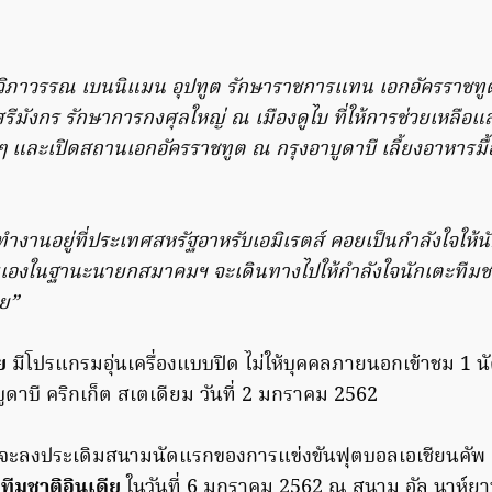
วิภาวรรณ เบนนิแมน อุปทูต รักษาราชการแทน เอกอัครราชทูต
ศรีมังกร รักษาการกงศุลใหญ่ ณ เมืองดูไบ ที่ให้การช่วยเหลื
​ และเปิดสถานเอกอัครราชทูต ณ กรุงอาบูดาบี เลี้ยงอาหารมื
ำงานอยู่ที่ประเทศสหรัฐอาหรับเอมิเรตส์​ คอยเป็นกำลังใจให้
เองในฐานะนายกสมาคมฯ จะเดินทางไปให้กำลังใจนักเตะทีมชาต
ย​”
ย
มีโปรแกรมอุ่นเครื่องแบบปิด ไม่ให้บุคคลภายนอกเข้าชม 1 
ูดาบี คริกเก็ต สเตเดียม วันที่ 2 มกราคม 2562
จะลงประเดิมสนามนัดแรกของการแข่งขันฟุตบอลเอเชียนคัพ 
บ
ทีมชาติอินเดีย
ในวันที่ 6 มกราคม 2562 ณ สนาม อัล นาห์ยา