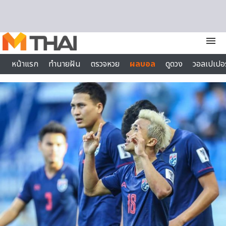
Skip to content
menu
หน้าแรก
ทำนายฝัน
ตรวจหวย
ผลบอล
ดูดวง
วอลเปเปอร
ไลฟ์สไตล์