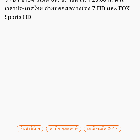
ซา บิน ซายิด สเตเดียม, อัล ไอน์ เวลา 23.00 น. ตาม
เวลาประเทศไทย ถ่ายทอดสดทางช่อง 7 HD และ FOX
Sports HD
ทีมชาติไทย
พาทิศ ศุภะพงษ์
เอเชียนคัพ 2019