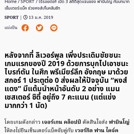
Home
/
SPORT
/ ไร้รอยต่อ!! เปิด 3 สถิติสุดแจ่มของ ฟาบินโญ่ กับบทบาท
เซ็นเตอร์แบ็ค ช่วยหงส์เก็บคลีนชีท
SPORT
|
13 ม.ค. 2019
แบ่งปัน
หลังจากที่ ลิเวอร์พูล เพิ่งประเดิมชัยชนะ
เกมแรกของปี 2019 ด้วยการบุกไปเอาชนะ
ไบรท์ตัน ในศึก พรีเมียร์ลีก อังกฤษ มาด้วย
สกอร์ 1 ประตูต่อ 0 ส่งผลให้ปัจจุบัน “หงส์
แดง” มีแต้มนำหน้าอันดับ 2 อย่าง แมน
เชสเตอร์ ซิตี้ อยู่ถึง 7 คะแนน (แต่แข่ง
มากกว่า 1 นัด)
โดยเกมดังกล่าว
เจอร์เกน คล็อปป์
ตัดสินใจส่ง
ฟาบินโญ่
ให้ลงไปยืนเซ็นเตอร์แบ็คจับคู่กับ
เวอร์กิล ฟาน ไดจ์ค