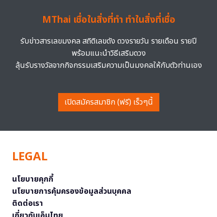
MThai เชื่อในสิ่งที่ทำ ทำในสิ่งที่เชื่อ
รับข่าวสารเลขมงคล สถิติเลขดัง ดวงรายวัน รายเดือน รายปี
พร้อมแนะนำวิธีเสริมดวง
ลุ้นรับรางวัลจากกิจกรรมเสริมความเป็นมงคลให้กับตัวท่านเอง
เปิดสมัครสมาชิก (ฟรี) เร็วๆนี้
LEGAL
นโยบายคุกกี้
นโยบายการคุ้มครองข้อมูลส่วนบุคคล
ติดต่อเรา
เกี่ยวกับเอ็มไทย