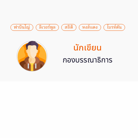
ฟาบินโญ่
ลิเวอร์พูล
สถิติ
หงส์แดง
ไบรท์ตัน
นักเขียน
กองบรรณาธิการ