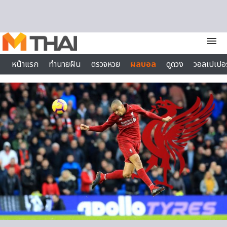
Skip to content
menu
หน้าแรก
ทำนายฝัน
ตรวจหวย
ผลบอล
ดูดวง
วอลเปเปอร
ไลฟ์สไตล์