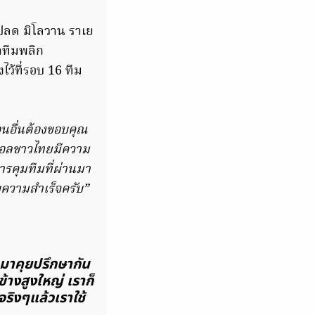
งปลด มิโลวาน ราเย
าทีมพลิก
ไว้ที่รอบ 16 ทีม
อนอื่นต้องขอบคุณ
นบอลชาวไทยมีความ
ารคุมทีมที่ผ่านมา
บความสำเร็จครับ”
ๆมาคุยปรึกษากัน
ข้างสูงใหญ่ เราก็
จริงๆแล้วเราใช้