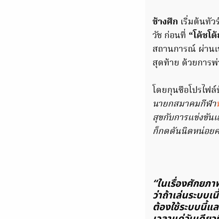
ช้างศึก
เริ่มต้นทัว
วัช ก่อนที่
“โค้ชโต้
สถานการณ์ ผ่านเข้า
สุดท้าย ด้วยการพ
โดยกุนซือโปรไฟล์บ
นายกสมาคมกีฬา
สุขกับการแข่งขันเ
ก็กดดันนิดหน่อยคร
“ในเรื่องศักยภา
ว่าถ้าเล่นระบบเน
ต้องใช้ระบบนี้แ
เวลาแค่วันเดียว