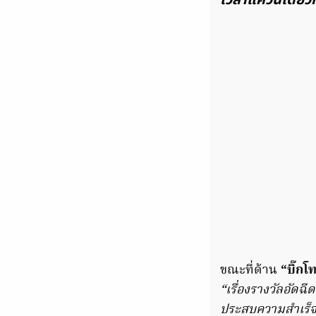
ขณะที่ด้าน
“บิ๊กโท
“เรื่องรางวัลอัดฉี
ประสบความสำเร็จ เ