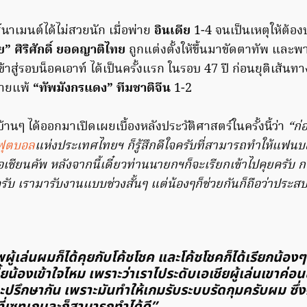
ร์นาเมนต์ได้ไม่สวยนัก เมื่อพ่าย
อินเดีย
1-4 จนเป็นเหตุให้ต้อ
ย” ศิริศักดิ์ ยอดญาติไทย
ถูกแต่งตั้งให้ขึ้นมาขัดตาทัพ และพ
สู่รอบน็อคเอาท์ ได้เป็นครั้งแรก ในรอบ 47 ปี ก่อนยุติเส้นทาง
่ายแพ้
“ทัพมังกรแดง” ทีมชาติจีน
1-2
้านๆ ได้ออกมาเปิดเผยเบื้องหลังประวัติศาสตร์ในครั้งนี้ว่า
“ก่
ฟุตบอล
แห่งประเทศไทยฯ ก็รู้สึกดีใจครับที่สามารถทำให้แฟ
อเชียนคัพ หลังจากนี้เดี๋ยวท่านนายกฯก็จะเรียกเข้าไปคุยครับ ก
ับ เรามารับงานแบบช่วงสั้นๆ แต่น้องๆก็ช่วยกันก็ถือว่าประส
พผู้เล่นผมก็ได้คุยกับโค้ชโชค และโค้ชโชคก็ได้เรียกน้อง
ี้ยน้องเข้าใจไหม เพราะว่าเราไประดับเอเชียผู้เล่นเขาค่อน
ละปรึกษากัน เพราะมันทำให้เกมรับระบบรัดกุมครับผม ซึ่ง
ที่เซทเกมละก็สามารถทำได้ดี”