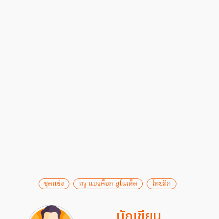
ชุดแข่ง
ทรู แบงค็อก ยูไนเต็ด
ไทยลีก
นักเขียน