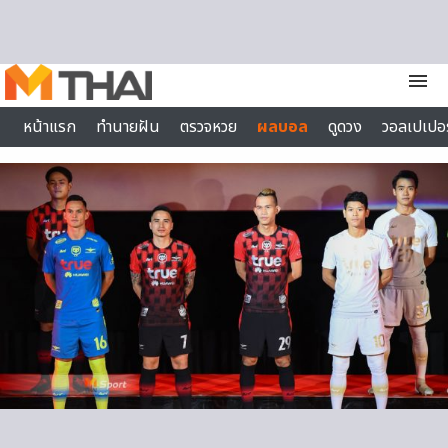
Skip to content
menu
หน้าแรก
ทำนายฝัน
ตรวจหวย
ผลบอล
ดูดวง
วอลเปเปอร
ไลฟ์สไตล์