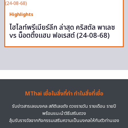
Highlights
ไฮไลท์พรีเมียร์ลีก ล่าสุด คริสตัล พาเลซ
vs น็อตติ้งแฮม ฟอเรสต์ (24-08-68)
MThai เชื่อในสิ่งที่ทำ ทำในสิ่งที่เชื่อ
รับข่าวสารเลขมงคล สถิติเลขดัง ดวงรายวัน รายเดือน รายปี
พร้อมแนะนำวิธีเสริมดวง
ลุ้นรับรางวัลจากกิจกรรมเสริมความเป็นมงคลให้กับตัวท่านเอง