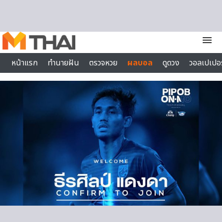
Skip to content
menu
หน้าแรก
ทำนายฝัน
ตรวจหวย
ผลบอล
ดูดวง
วอลเปเปอร
ไลฟ์สไตล์