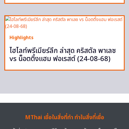
Highlights
ไฮไลท์พรีเมียร์ลีก ล่าสุด คริสตัล พาเลซ
vs น็อตติ้งแฮม ฟอเรสต์ (24-08-68)
MThai เชื่อในสิ่งที่ทำ ทำในสิ่งที่เชื่อ