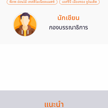
พิภพ อ่อนโม้ เทสติโมเนียลแมตซ์
เอสซีจี เมืองทอง ยูไนเต็ด
นักเขียน
กองบรรณาธิการ
แนะนำ