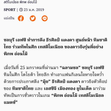
สติโมเนียล พิภพ อ่อนโม้
SPORT
|
25 ม.ค. 2019
แบ่งปัน
ชลบุรี เอฟซี ทำการดึง ธีรศิลป์ แดงดา ศูนย์หน้า ทีมชาติ
ไทย ร่วมทัพในศึก เทสติโมเนียล ของดาวยิงรุ่นพี่อย่าง
พิภพ อ่อนโม้
เมื่อวันที่ 25 มกราคมที่ผ่านมา
“ฉลามชล” ชลบุรี เอฟซี
ทีมในศึก โตโยต้า ไทยลีก ทำเอาแฟนกิเลนใจหายใจคว่ำ
ด้วยการประกาศดึง
“มุ้ย” ธีรศิลป์ แดงดา
ดาวยิงตัวท็อป
ของ
ทีมชาติไทย
และ
เอสซีจี เมืองทอง ยูไนเต็ด
มาร่วม
ทัพเป็นการชั่วคราวในเกม
“พิภพ อ่อนโม้ เทสติโมเนียล
แมตซ์”