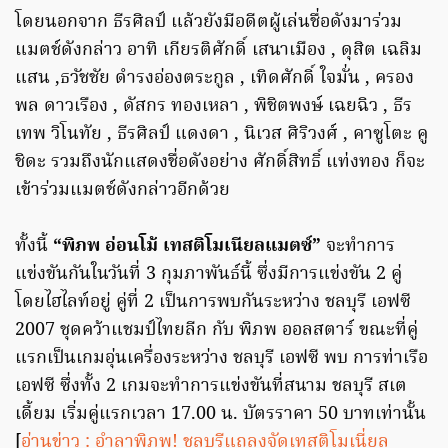
โดยนอกจาก ธีรศิลป์ แล้วยังมีอดีตผู้เล่นชื่อดังมาร่วม
แมตช์ดังกล่าว อาทิ เกียรติศักดิ์ เสนาเมือง , ดุสิต เฉลิม
แสน ,ธวัชชัย ดำรงอ่องตระกูล , เทิดศักดิ์ ใจมั่น , ครอง
พล ดาวเรือง , ดัสกร ทองเหลา , พิชิตพงษ์ เฉยฉิว , ธีร
เทพ วิโนทัย , ธีรศิลป์ แดงดา , นิเวส ศิริวงศ์ , คาซูโตะ คู
ชิดะ รวมถึงนักแสดงชื่อดังอย่าง ศักดิ์สิทธิ์ แท่งทอง ก็จะ
เข้าร่วมแมตช์ดังกล่าวอีกด้วย
ทั้งนี้
“พิภพ อ่อนโม้ เทสติโมเนียลแมตซ์”
จะทำการ
แข่งขันกันในวันที่ 3 กุมภาพันธ์นี้ ซึ่งมีการแข่งขัน 2 คู่
โดยไฮไลท์อยู่ คู่ที่ 2 เป็นการพบกันระหว่าง ชลบุรี เอฟซี
2007 ชุดคว้าแชมป์ไทยลีก กับ พิภพ ออลสตาร์ ขณะที่คู่
แรกเป็นเกมอุ่นเครื่องระหว่าง ชลบุรี เอฟซี พบ การท่าเรือ
เอฟซี ซึ่งทั้ง 2 เกมจะทำการแข่งขันที่สนาม ชลบุรี สเต
เดี้ยม เริ่มคู่แรกเวลา 17.00 น. บัตรราคา 50 บาทเท่านั้น
[
อ่านข่าว : อำลาพิภพ! ชลบุรีแถลงจัดเทสติโมเนี่ยล