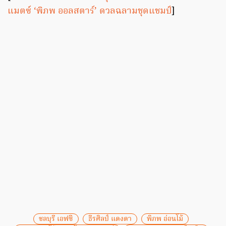
แมตซ์ ‘พิภพ ออลสตาร์’ ดวลฉลามชุดแชมป์
]
ชลบุรี เอฟซี
ธีรศิลป์ แดงดา
พิภพ อ่อนโม้