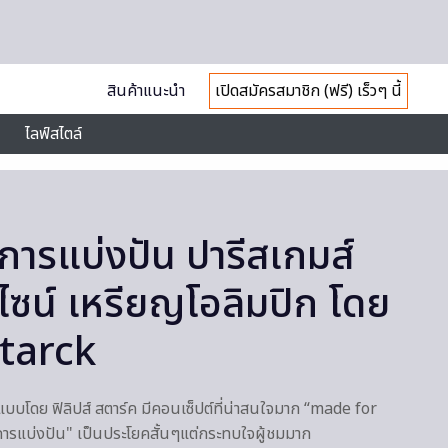
สินค้าแนะนำ
เปิดสมัครสมาชิก (ฟรี) เร็วๆ นี้
ไลฟ์สไตล์
อการแบ่งปัน ปารีสเกมส์
ีไซน์ เหรียญโอลิมปิก โดย
Starck
แบบโดย ฟิลิปส์ สตาร์ค มีคอนเซ็ปต์ที่น่าสนใจมาก “made for
อการแบ่งปัน" เป็นประโยคสั้นๆแต่กระทบใจผู้ชมมาก