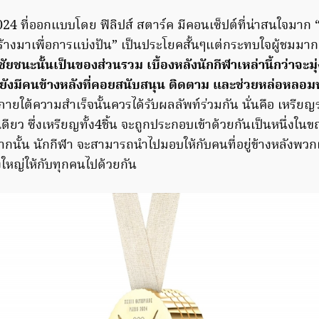
024 ที่ออกแบบโดย ฟิลิปส์ สตาร์ค มีคอนเซ็ปต์ที่น่าสนใจมาก
ร้างมาเพื่อการแบ่งปัน” เป็นประโยคสั้นๆแต่กระทบใจผู้ชมมา
ัยชนะนั้นเป็นของส่วนรวม เบื้องหลังนักกีฬาเหล่านี้กว่าจะม
ึ่ง ยังมีคนข้างหลังที่คอยสนับสนุน ติดตาม และช่วยหล่อหล
ายใต้ความสำเร็จนั้นควรได้รับผลลัพท์ร่วมกัน นั่นคือ เหรียญ
นเดียว ซึ่งเหรียญทั้ง4ชิ้น จะถูกประกอบเข้าด้วยกันเป็นหนึ่งในข
ากนั้น นักกีฬา จะสามารถนำไปมอบให้กับคนที่อยู่ข้างหลังพวก
งใหญ่ให้กับทุกคนไปด้วยกัน