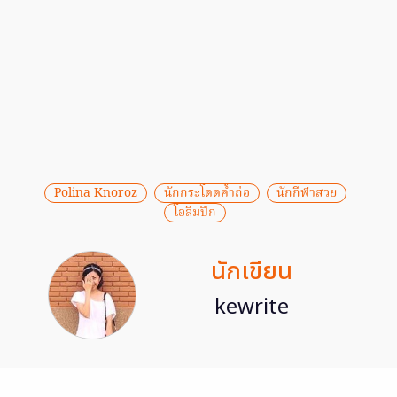
Polina Knoroz
นักกระโดดค้ำถ่อ
นักกีฬาสวย
โอลิมปิก
นักเขียน
kewrite