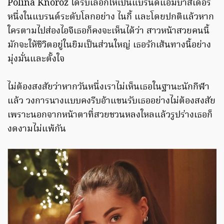
Polina Knoroz ได้รับเลือกให้เป็นแบรนด์แอมบาสเดอร์
หนึ่งในแบรนด์ระดับโลกอย่าง ไนกี้ และโดยปกติแล้วหาก
ใครตามไปส่องไอจีเธอก็คงจะเห็นได้ว่า สาวหน้าสวยคนนี้
มักจะให้ชีวิตอยู่ในยิมเป็นส่วนใหญ่ เธอรักเส้นทางนี้อย่าง
มุ่งมั่นและตั้งใจ
ไม่ต้องสงสัยว่าหากวันหนึ่งเราไม่เห็นเธอในฐานะนักกีฬา
แล้ว วงการนางแบบคงรีบอ้าแขนรับเธออย่างไม่ต้องสงสัย
เพราะนอกจากหน้าตาที่สวยชวนหลงใหลแล้วรูปร่างเธอก็
งดงามไม่แพ้กัน