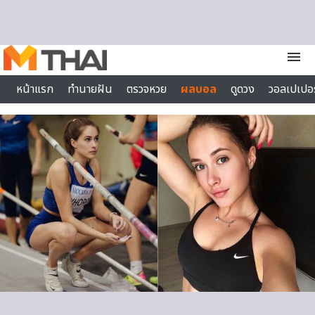
Skip to content
menu
หน้าแรก
ทำนายฝัน
ตรวจหวย
ผลบอล
ดูดวง
วอลเปเปอร
ไลฟ์สไตล์