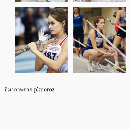
ที่มาภาพจาก pknoroz__